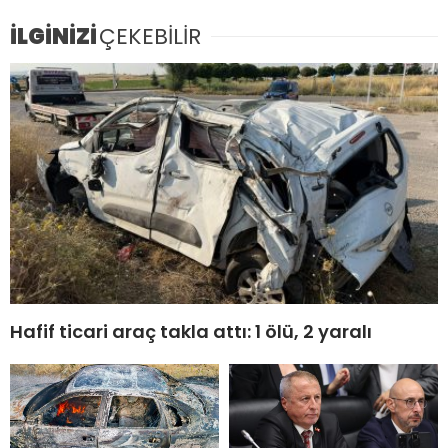
İLGİNİZİ
ÇEKEBİLİR
Hafif ticari araç takla attı: 1 ölü, 2 yaralı