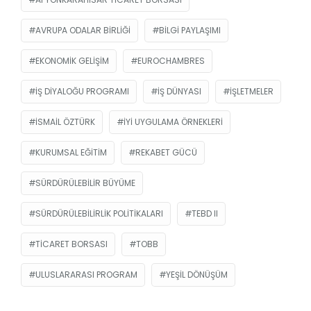
AVRUPA ODALAR BIRLIĞI
BILGI PAYLAŞIMI
EKONOMIK GELIŞIM
EUROCHAMBRES
IŞ DIYALOĞU PROGRAMI
IŞ DÜNYASI
IŞLETMELER
İSMAIL ÖZTÜRK
IYI UYGULAMA ÖRNEKLERI
KURUMSAL EĞITIM
REKABET GÜCÜ
SÜRDÜRÜLEBILIR BÜYÜME
SÜRDÜRÜLEBILIRLIK POLITIKALARI
TEBD II
TICARET BORSASI
TOBB
ULUSLARARASI PROGRAM
YEŞIL DÖNÜŞÜM