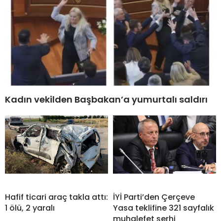
Kadın vekilden Başbakan’a yumurtalı saldırı
Hafif ticari araç takla attı:
İYİ Parti’den Çerçeve
1 ölü, 2 yaralı
Yasa teklifine 321 sayfalık
muhalefet şerhi