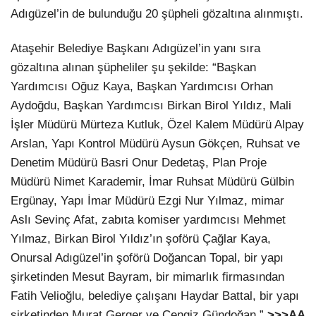
Adıgüzel’in de bulunduğu 20 şüpheli gözaltına alınmıştı.
​​​​​​​Ataşehir Belediye Başkanı Adıgüzel’in yanı sıra
gözaltına alınan şüpheliler şu şekilde: “Başkan
Yardımcısı Oğuz Kaya, Başkan Yardımcısı Orhan
Aydoğdu, Başkan Yardımcısı Birkan Birol Yıldız, Mali
İşler Müdürü Mürteza Kutluk, Özel Kalem Müdürü Alpay
Arslan, Yapı Kontrol Müdürü Aysun Gökçen, Ruhsat ve
Denetim Müdürü Basri Onur Dedetaş, Plan Proje
Müdürü Nimet Karademir, İmar Ruhsat Müdürü Gülbin
Ergünay, Yapı İmar Müdürü Ezgi Nur Yılmaz, mimar
Aslı Sevinç Afat, zabıta komiser yardımcısı Mehmet
Yılmaz, Birkan Birol Yıldız’ın şoförü Çağlar Kaya,
Onursal Adıgüzel’in şoförü Doğancan Topal, bir yapı
şirketinden Mesut Bayram, bir mimarlık firmasından
Fatih Velioğlu, belediye çalışanı Haydar Battal, bir yapı
şirketinden Murat Gerger ve Cengiz Gündoğan.”
>>>AA