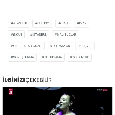
ATAŞEHIR
BELEDIYE
İHALE
IMAR
ISKAN
ISTANBUL
MALI SUÇLAR
ONURSAL ADIGÜZEL
OPERASYON
RÜŞVET
SORUŞTURMA
TUTUKLAMA
YOLSUZLUK
İLGİNİZİ
ÇEKEBİLİR