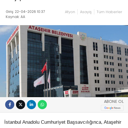
Giriş: 22-04-2026 10:37
Afyon
Asayiş
Tüm Haberler
Kaynak: AA
ABONE OL
İstanbul Anadolu Cumhuriyet Başsavcılığınca, Ataşehir