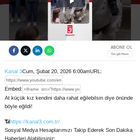
Play
Video
ABONE OL
Kanal 3
Cum, Şubat 20, 2026 6:00am
URL:
Embed:
At küçük kız kendini daha rahat eğilebilsin diye önünde
böyle eğildi!
📶
https://kanal3.com.tr/
Sosyal Medya Hesaplarımızı Takip Ederek Son
Dakika
Haberleri Alabilirsiniz;