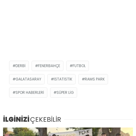
DERBI
FENERBAHÇE
FUTBOL
GALATASARAY
ISTATISTIK
RAMS PARK
SPOR HABERLERI
SÜPER LIG
İLGİNİZİ
ÇEKEBİLİR