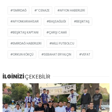
‘EMIRDAĞ
’’CENAZE
AFYON HABERLERI
AFYONKARAHISAR
BAŞSAĞLIĞI
BEŞIKTAŞ
BEŞIKTAŞ KAPTANI
ÇARŞI CAMII
EMIRDAĞ HABERLERI
MILLI FUTBOLCU
ORKUN KÖKÇÜ
SEBAHAT ERYALÇIN
VEFAT
İLGİNİZİ
ÇEKEBİLİR