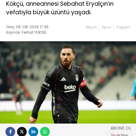
Kökçü, anneannesi Sebahat Eryalçın’ın
vefatıyla büyük üzüntü yaşadı.
Giriş: 06-08-2026 17:36
Afyon
Spor
Yaşam
Kaynak: Ferhat YÜKSEL
ABONE OL