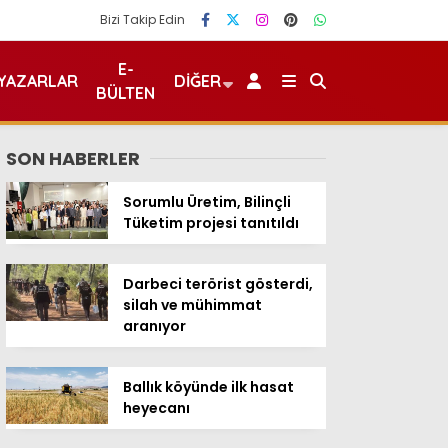
Bizi Takip Edin
E-
YAZARLAR
DIĞER
BÜLTEN
SON HABERLER
Sorumlu Üretim, Bilinçli
Tüketim projesi tanıtıldı
Darbeci terörist gösterdi,
silah ve mühimmat
aranıyor
Ballık köyünde ilk hasat
heyecanı