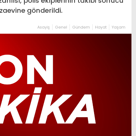
anlısı, polis ekiplerinin takibi sonucu
aevine gönderildi.
Asayiş
Genel
Gündem
Hayat
Yaşam