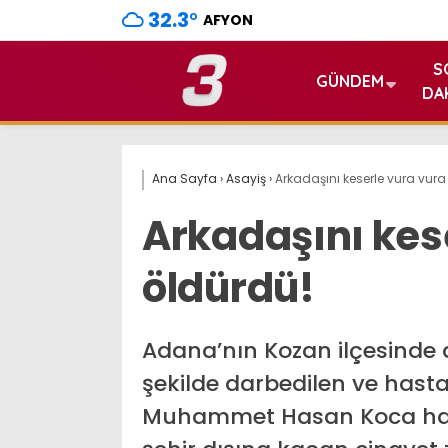
32.3
°
AFYON
S
GÜNDEM
DA
Ana Sayfa
›
Asayiş
›
Arkadaşını keserle vura vura
Arkadaşını kes
öldürdü!
Adana’nın Kozan ilçesinde 
şekilde darbedilen ve has
Muhammet Hasan Koca haya