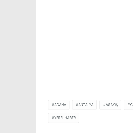
ADANA
ANTALYA
ASAYIŞ
C
YEREL HABER