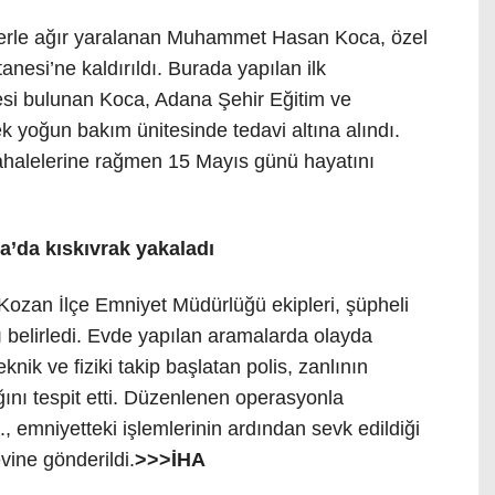
lerle ağır yaralanan Muhammet Hasan Koca, özel
nesi’ne kaldırıldı. Burada yapılan ilk
esi bulunan Koca, Adana Şehir Eğitim ve
k yoğun bakım ünitesinde tedavi altına alındı.
ahalelerine rağmen 15 Mayıs günü hayatını
ya’da kıskıvrak yakaladı
Kozan İlçe Emniyet Müdürlüğü ekipleri, şüpheli
ı belirledi. Evde yapılan aramalarda olayda
eknik ve fiziki takip başlatan polis, zanlının
ğını tespit etti. Düzenlenen operasyonla
 emniyetteki işlemlerinin ardından sevk edildiği
ine gönderildi.
>>>İHA