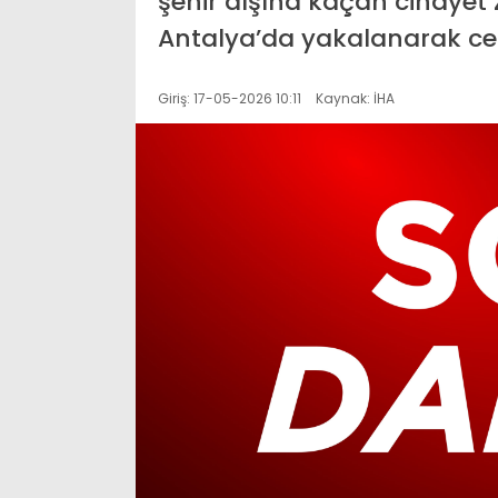
şehir dışına kaçan cinayet z
Antalya’da yakalanarak cez
Giriş: 17-05-2026 10:11
Kaynak: İHA