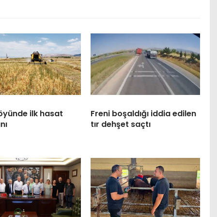
köyünde ilk hasat
Freni boşaldığı iddia edilen
nı
tır dehşet saçtı