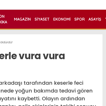
ON
MAGAZIN
SIYASET
EKONOMI
SPOR
ASAYIŞ
KIKA
 öldürdü!
erle vura vura
arkadaşı tarafından keserle feci
tanede yoğun bakımda tedavi gören
tını kaybetti. Olayın ardından