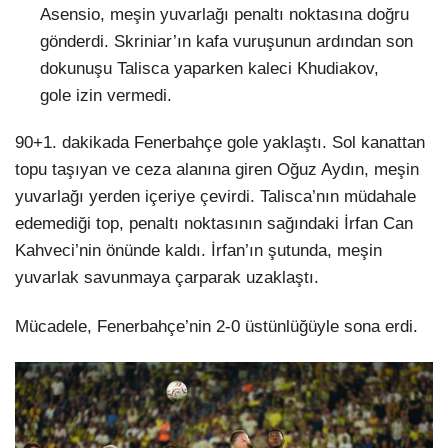
Asensio, meşin yuvarlağı penaltı noktasına doğru
gönderdi. Skriniar’ın kafa vuruşunun ardından son
dokunuşu Talisca yaparken kaleci Khudiakov,
gole izin vermedi.
90+1. dakikada Fenerbahçe gole yaklaştı. Sol kanattan
topu taşıyan ve ceza alanına giren Oğuz Aydın, meşin
yuvarlağı yerden içeriye çevirdi. Talisca’nın müdahale
edemediği top, penaltı noktasının sağındaki İrfan Can
Kahveci’nin önünde kaldı. İrfan’ın şutunda, meşin
yuvarlak savunmaya çarparak uzaklaştı.
Mücadele, Fenerbahçe’nin 2-0 üstünlüğüyle sona erdi.