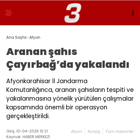
Ana Sayfa
›
Afyon
Aranan şahıs
Çayırbağ’da yakalandı
Afyonkarahisar İl Jandarma
Komutanlığınca, aranan şahısların tespiti ve
yakalanmasına yönelik yürütülen çalışmalar
kapsamında önemli bir operasyon
gerçekleştirildi.
Giriş: 10-04-2026 10:21
Afyon
Asayiş
Tüm Haberler
Kaynak: HABER MERKEZI