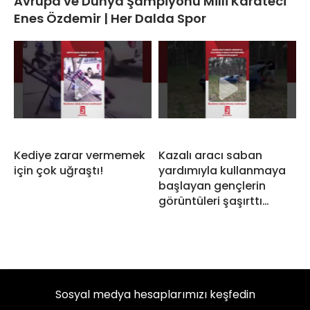
Avrupa ve Dünya Şampiyonu Milli Karateci
Enes Özdemir | Her Dalda Spor
Kediye zarar vermemek
Kazalı aracı saban
için çok uğraştı!
yardımıyla kullanmaya
başlayan gençlerin
görüntüleri şaşırttı…
Sosyal medya hesaplarımızı keşfedin