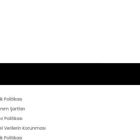
lik Politikası
anım Şartları
z Politikası
sel Verilerin Korunması
lik Politikası