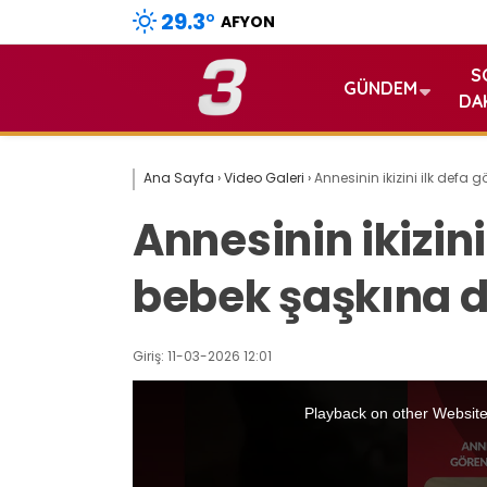
29.3
°
AFYON
S
GÜNDEM
DA
Ana Sayfa
›
Video Galeri
›
Annesinin ikizini ilk defa
Annesinin ikizini
bebek şaşkına 
Giriş: 11-03-2026 12:01
This
is
a
Playback on other Website
modal
window.