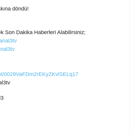
aşkına döndü!
 Son Dakika Haberleri Alabilirsiniz;
anal3tv
nal3tv
nnel/0029VaFDm2rEKyZKvlSELq17
l3tv
l3