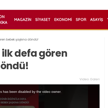
ON
MAGAZIN
SIYASET
EKONOMI
SPOR
ASAYIŞ
KIKA
 gören bebek şaşkına döndü!
 ilk defa gören
döndü!
Video Galeri
s has been disabled by the video owner.