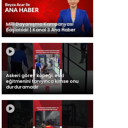
Milli Dayanışma Kampanyası
Başlatıldı! | Kanal 3 Ana Haber
Askeri görev köpeği, eski
eğitmenini tanıyınca kimse onu
durduramadı!