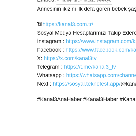
Annesinin ikizini ilk defa gören bebek ş
📶
https://kanal3.com.tr/
Sosyal Medya Hesaplarımızı Takip Ederek
İnstagram
:
https://www.instagram.com/k
Facebook :
https://www.facebook.com/ka
X:
https://x.com/kanal3tv
Telegram :
https://t.me/kanal3_tv
Whatsapp :
https://whatsapp.com/cha
Next :
https://sosyal.teknofest.app/
@kana
#Kanal3AnaHaber #Kanal3Haber #Kana