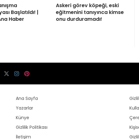
yanışma
Askeri görev köpeği, eski
sı Başlatıldı! |
eğitmenini tanıyınca kimse
Ana Haber
onu durduramadı!
Ana Sayfa
Gizli
Yazarlar
Kull
Künye
Çere
Gizlilik Politikası
Kişi
İletişim
Gizli