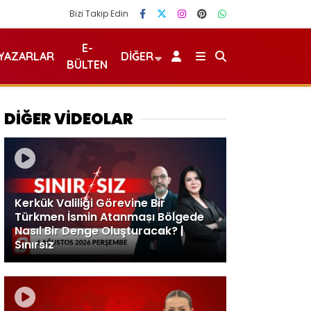
Bizi Takip Edin
E-
YAZARLAR
DIĞER
BÜLTEN
DİĞER VİDEOLAR
Kerkük Valiliği Görevine Bir
Türkmen İsmin Atanması Bölgede
Nasıl Bir Denge Oluşturacak? |
Sınırsız