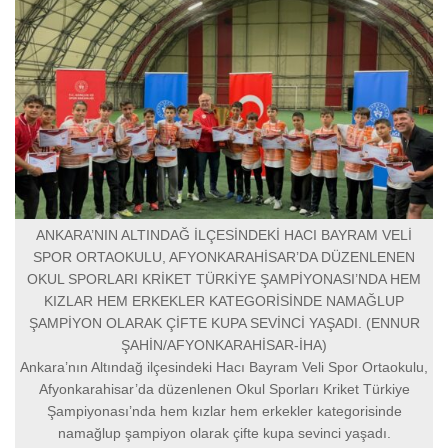
ANKARA’NIN ALTINDAĞ İLÇESİNDEKİ HACI BAYRAM VELİ
SPOR ORTAOKULU, AFYONKARAHİSAR’DA DÜZENLENEN
OKUL SPORLARI KRİKET TÜRKİYE ŞAMPİYONASI’NDA HEM
KIZLAR HEM ERKEKLER KATEGORİSİNDE NAMAĞLUP
ŞAMPİYON OLARAK ÇİFTE KUPA SEVİNCİ YAŞADI. (ENNUR
ŞAHİN/AFYONKARAHİSAR-İHA)
Ankara’nın Altındağ ilçesindeki Hacı Bayram Veli Spor Ortaokulu,
Afyonkarahisar’da düzenlenen Okul Sporları Kriket Türkiye
Şampiyonası’nda hem kızlar hem erkekler kategorisinde
namağlup şampiyon olarak çifte kupa sevinci yaşadı.