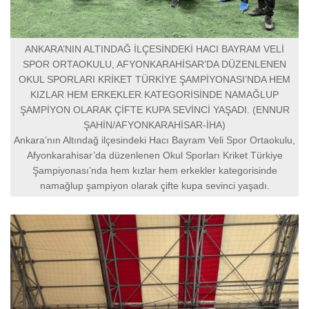
ANKARA’NIN ALTINDAĞ İLÇESİNDEKİ HACI BAYRAM VELİ
SPOR ORTAOKULU, AFYONKARAHİSAR’DA DÜZENLENEN
OKUL SPORLARI KRİKET TÜRKİYE ŞAMPİYONASI’NDA HEM
KIZLAR HEM ERKEKLER KATEGORİSİNDE NAMAĞLUP
ŞAMPİYON OLARAK ÇİFTE KUPA SEVİNCİ YAŞADI. (ENNUR
ŞAHİN/AFYONKARAHİSAR-İHA)
Ankara’nın Altındağ ilçesindeki Hacı Bayram Veli Spor Ortaokulu,
Afyonkarahisar’da düzenlenen Okul Sporları Kriket Türkiye
Şampiyonası’nda hem kızlar hem erkekler kategorisinde
namağlup şampiyon olarak çifte kupa sevinci yaşadı.