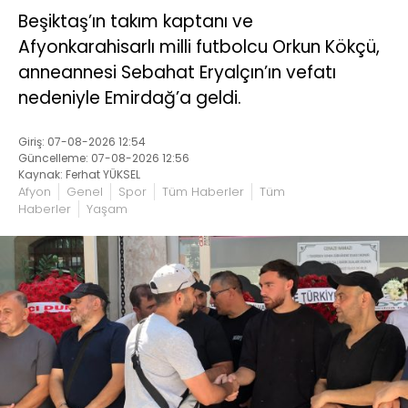
Beşiktaş’ın takım kaptanı ve
Afyonkarahisarlı milli futbolcu Orkun Kökçü,
anneannesi Sebahat Eryalçın’ın vefatı
nedeniyle Emirdağ’a geldi.
Giriş: 07-08-2026 12:54
Güncelleme: 07-08-2026 12:56
Kaynak: Ferhat YÜKSEL
Afyon
Genel
Spor
Tüm Haberler
Tüm
Haberler
Yaşam