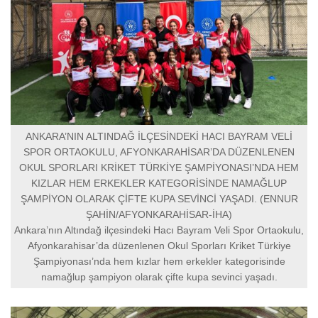
ANKARA’NIN ALTINDAĞ İLÇESİNDEKİ HACI BAYRAM VELİ
SPOR ORTAOKULU, AFYONKARAHİSAR’DA DÜZENLENEN
OKUL SPORLARI KRİKET TÜRKİYE ŞAMPİYONASI’NDA HEM
KIZLAR HEM ERKEKLER KATEGORİSİNDE NAMAĞLUP
ŞAMPİYON OLARAK ÇİFTE KUPA SEVİNCİ YAŞADI. (ENNUR
ŞAHİN/AFYONKARAHİSAR-İHA)
Ankara’nın Altındağ ilçesindeki Hacı Bayram Veli Spor Ortaokulu,
Afyonkarahisar’da düzenlenen Okul Sporları Kriket Türkiye
Şampiyonası’nda hem kızlar hem erkekler kategorisinde
namağlup şampiyon olarak çifte kupa sevinci yaşadı.