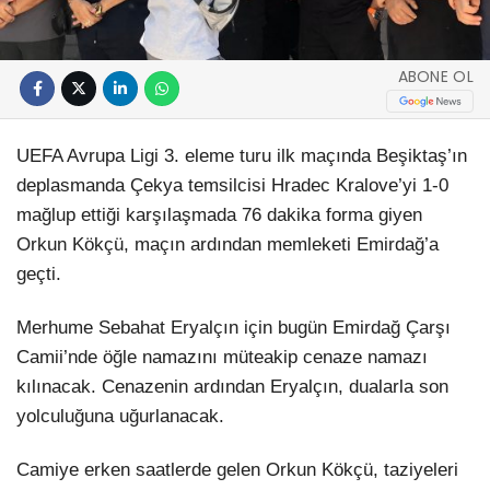
ABONE OL
UEFA Avrupa Ligi 3. eleme turu ilk maçında Beşiktaş’ın
deplasmanda Çekya temsilcisi Hradec Kralove’yi 1-0
mağlup ettiği karşılaşmada 76 dakika forma giyen
Orkun Kökçü, maçın ardından memleketi Emirdağ’a
geçti.
Merhume Sebahat Eryalçın için bugün Emirdağ Çarşı
Camii’nde öğle namazını müteakip cenaze namazı
kılınacak. Cenazenin ardından Eryalçın, dualarla son
yolculuğuna uğurlanacak.
Camiye erken saatlerde gelen Orkun Kökçü, taziyeleri