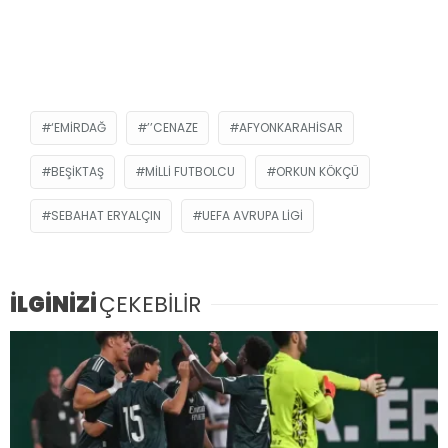
‘EMIRDAĞ
’’CENAZE
AFYONKARAHISAR
BEŞIKTAŞ
MILLI FUTBOLCU
ORKUN KÖKÇÜ
SEBAHAT ERYALÇIN
UEFA AVRUPA LIGI
İLGİNİZİ
ÇEKEBİLİR