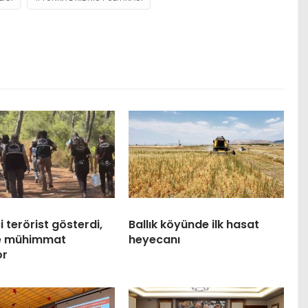
 terörist gösterdi,
Ballık köyünde ilk hasat
ve mühimmat
heyecanı
or