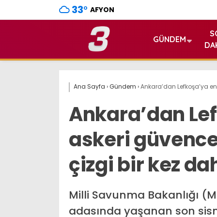
33
°
AFYON
S
GÜNDEM
DA
Ana Sayfa
›
Gündem
›
Ankara’dan Lefkoşa’ya en n
Ankara’dan Lef
askeri güvence!
çizgi bir kez da
Milli Savunma Bakanlığı (M
adasında yaşanan son sismi