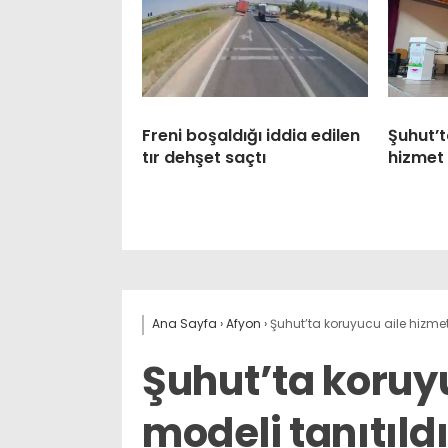
Freni boşaldığı iddia edilen
Şuhut’t
tır dehşet saçtı
hizmet 
Ana Sayfa
›
Afyon
›
Şuhut’ta koruyucu aile hizmet
Şuhut’ta koruy
modeli tanıtıld