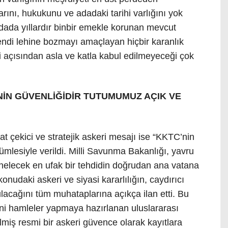
larını, hukukunu ve adadaki tarihi varlığını yok
ada yıllardır binbir emekle korunan mevcut
endi lehine bozmayı amaçlayan hiçbir karanlık
i açısından asla ve katla kabul edilmeyeceği çok
NİN GÜVENLİĞİDİR TUTUMUMUZ AÇIK VE
kat çekici ve stratejik askeri mesajı ise “KKTC’nin
cümlesiyle verildi. Milli Savunma Bakanlığı, yavru
nelecek en ufak bir tehdidin doğrudan ana vatana
konudaki askeri ve siyasi kararlılığın, caydırıcı
acağını tüm muhataplarına açıkça ilan etti. Bu
eni hamleler yapmaya hazırlanan uluslararası
lmiş resmi bir askeri güvence olarak kayıtlara