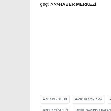
geçti.
>>>HABER MERKEZİ
ADA DENGELERI
ASKERI AÇIKLAMA
KKTC GÜVENLIĞI
MILLI SAVUNMA BAKANL