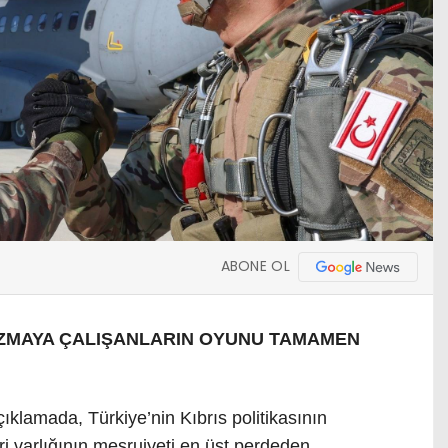
ABONE OL
ZMAYA ÇALIŞANLARIN OYUNU TAMAMEN
ıklamada, Türkiye’nin Kıbrıs politikasının
ri varlığının meşruiyeti en üst perdeden