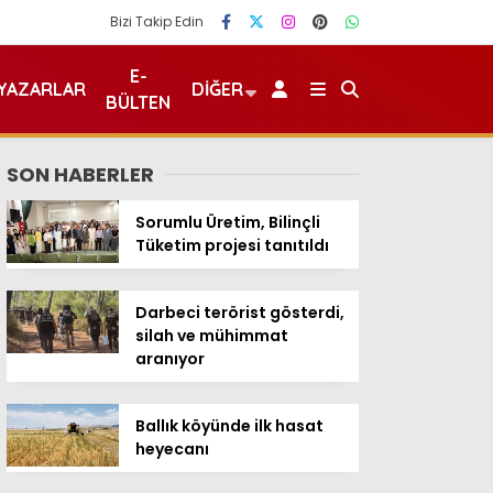
Bizi Takip Edin
E-
YAZARLAR
DIĞER
BÜLTEN
SON HABERLER
Sorumlu Üretim, Bilinçli
Tüketim projesi tanıtıldı
Darbeci terörist gösterdi,
silah ve mühimmat
aranıyor
Ballık köyünde ilk hasat
heyecanı