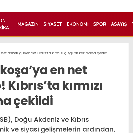
ON
MAGAZIN
SIYASET
EKONOMI
SPOR
ASAYIŞ
KIKA
et askeri güvence! Kıbrıs’ta kırmızı çizgi bir kez daha çekildi
koşa’ya en net
 Kıbrıs’ta kırmızı
ha çekildi
SB), Doğu Akdeniz ve Kıbrıs
k ve siyasi gelişmelerin ardından,