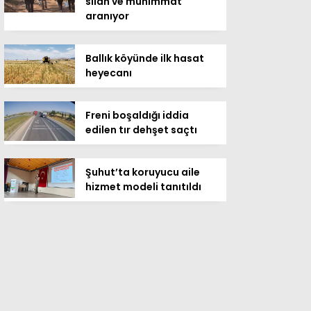
silah ve mühimmat
aranıyor
Ballık köyünde ilk hasat
heyecanı
Freni boşaldığı iddia
edilen tır dehşet saçtı
Şuhut’ta koruyucu aile
hizmet modeli tanıtıldı