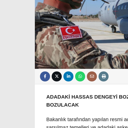
ADADAKİ HASSAS DENGEYİ BO
BOZULACAK
Bakanlık tarafından yapılan resmi aç
sarsılmaz temelleri ve adadaki aske