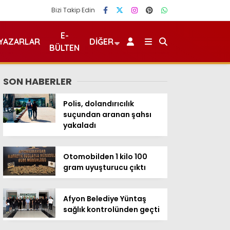
Bizi Takip Edin
E-
YAZARLAR
DIĞER
BÜLTEN
SON HABERLER
Polis, dolandırıcılık
suçundan aranan şahsı
yakaladı
Otomobilden 1 kilo 100
gram uyuşturucu çıktı
Afyon Belediye Yüntaş
sağlık kontrolünden geçti