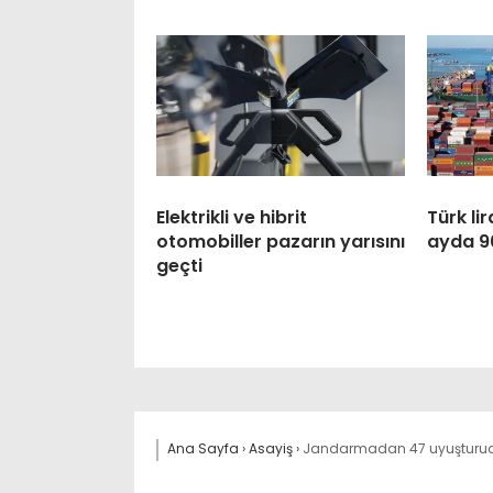
Elektrikli ve hibrit
Türk lir
otomobiller pazarın yarısını
ayda 90
geçti
Ana Sayfa
›
Asayiş
›
Jandarmadan 47 uyuşturucu