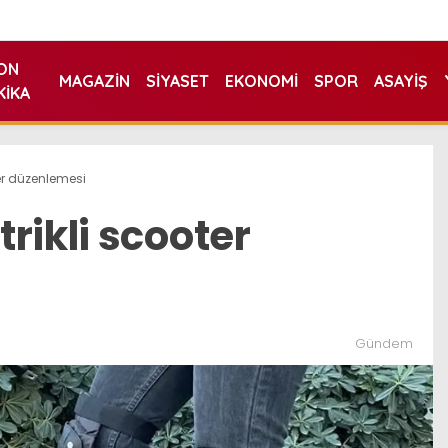
ON
MAGAZIN
SIYASET
EKONOMI
SPOR
ASAYIŞ
KIKA
ter düzenlemesi
rikli scooter
Gündem