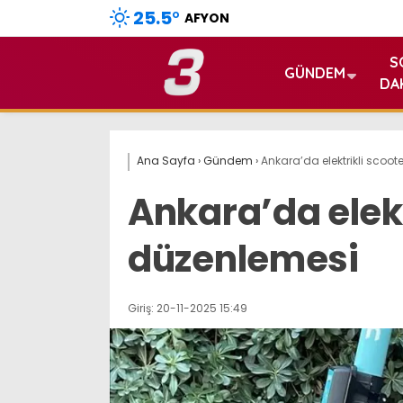
25.5
°
AFYON
S
GÜNDEM
DA
Ana Sayfa
›
Gündem
›
Ankara’da elektrikli scoo
Ankara’da elekt
düzenlemesi
Giriş: 20-11-2025 15:49