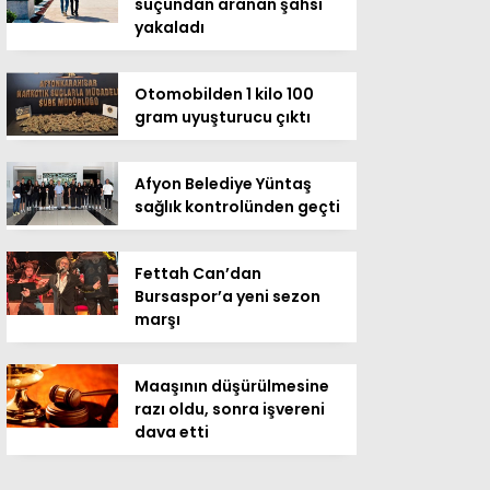
suçundan aranan şahsı
yakaladı
Otomobilden 1 kilo 100
gram uyuşturucu çıktı
Afyon Belediye Yüntaş
sağlık kontrolünden geçti
Fettah Can’dan
Bursaspor’a yeni sezon
marşı
Maaşının düşürülmesine
razı oldu, sonra işvereni
dava etti