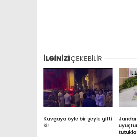
İLGİNİZİ
ÇEKEBİLİR
Kavgaya öyle bir şeyle gitti
Janda
ki!
uyuştu
tutukl