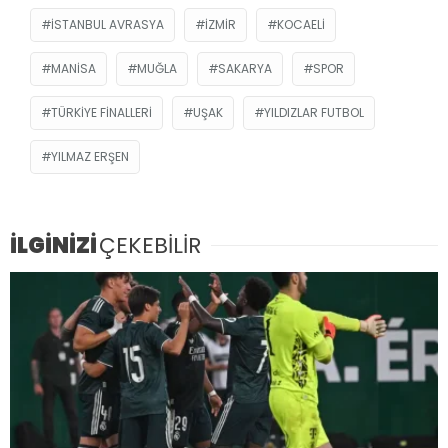
İSTANBUL AVRASYA
IZMIR
KOCAELI
MANISA
MUĞLA
SAKARYA
SPOR
TÜRKIYE FINALLERI
UŞAK
YILDIZLAR FUTBOL
YILMAZ ERŞEN
İLGİNİZİ
ÇEKEBİLİR