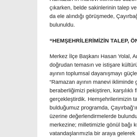
çıkarken, belde sakinlerinin talep ve
da ele alındığı görüşmede, Çayırbağ’ın
bulunuldu.
“HEMŞEHRİLERİMİZİN TALEP, Ö
Merkez İlçe Başkanı Hasan Yolal, An
doğrudan temasın ve istişare kültür
ayının toplumsal dayanışmayı güçlen
“Ramazan ayının manevi ikliminde g
beraberliğimizi pekiştiren, karşılıklı
gerçekleştirdik. Hemşehrilerimizin tal
bulduğumuz programda, Çayırbağ’ımı
üzerine değerlendirmelerde bulunduk
merkezine; milletimizle gönül bağı k
vatandaşlarımızla bir araya gelerek