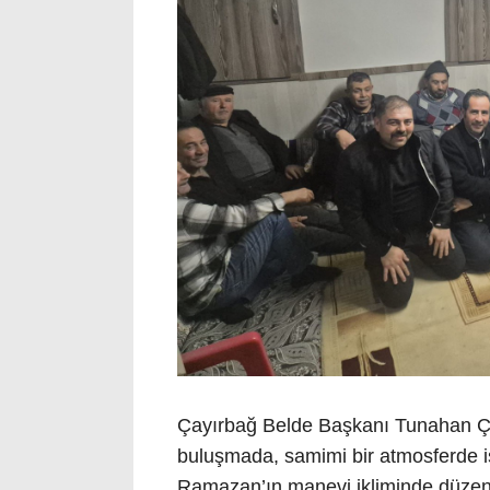
Çayırbağ Belde Başkanı Tunahan Çak
buluşmada, samimi bir atmosferde is
Ramazan’ın manevi ikliminde düzenl