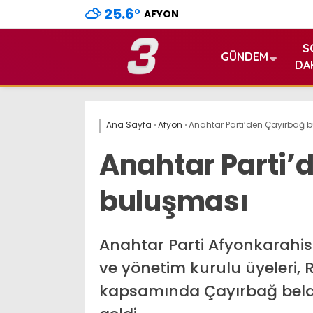
25.6
°
AFYON
S
GÜNDEM
DA
Ana Sayfa
›
Afyon
›
Anahtar Parti’den Çayırbağ 
Anahtar Parti’
buluşması
Anahtar Parti Afyonkarahis
ve yönetim kurulu üyeleri,
kapsamında Çayırbağ belde