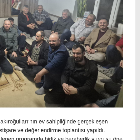
ıroğulları’nın ev sahipliğinde gerçekleşen
tişare ve değerlendirme toplantısı yapıldı.
enen programda birlik ve beraberlik vurgusu öne