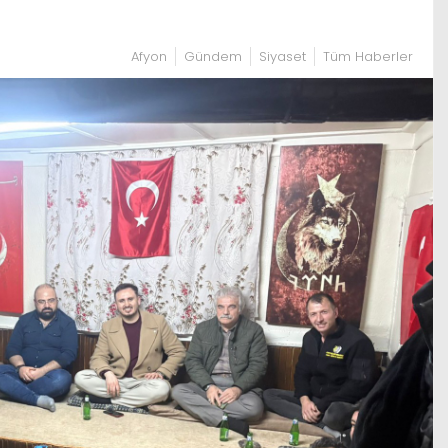
Afyon
Gündem
Siyaset
Tüm Haberler