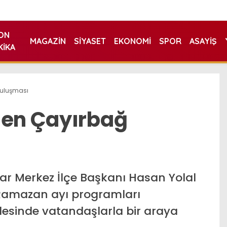
ON
MAGAZIN
SIYASET
EKONOMI
SPOR
ASAYIŞ
KIKA
buluşması
den Çayırbağ
ar Merkez İlçe Başkanı Hasan Yolal
 Ramazan ayı programları
sinde vatandaşlarla bir araya