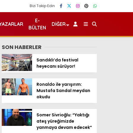
Bizi Takip Edin
E-
YAZARLAR
DIĞER
BÜLTEN
SON HABERLER
Sandıklı’da festival
heyecanı sürüyor!
Ronaldo ile yarışırım:
Mustafa Sandal meydan
okudu
Somer Sivrioğlu: “Yaktığı
ateş yüreğimizde
yanmaya devam edecek”