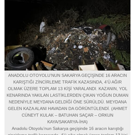
ANADOLU OTOYOLU’NUN SAKARYA GEÇİŞİNDE 16 ARACIN
KARIŞTIĞI ZİNCİRLEME TRAFİK KAZASINDA, 4’Ü AĞIR
OLMAK ÜZERE TOPLAM 13 KİŞİ YARALANDI. KAZANIN, YOL
KENARINDA YAKILAN LASTİKLERDEN ÇIKAN YOĞUN DUMAN
NEDENİYLE MEYDANA GELDİĞİ ÖNE SÜRÜLDÜ. MEYDANA
GELEN KAZA ALANI HAVADAN DA GÖRÜNTÜLENDİ. (AHMET
CÜNEYT KULAK – BATUHAN SAÇAR – ORKUN
KAYA/SAKARYA-İHA)
Anadolu Otoyolu’nun Sakarya geçişinde 16 aracın karıştığı
zincirleme trafik kazasında, 4’ü ağır olmak üzere toplam 13 kişi