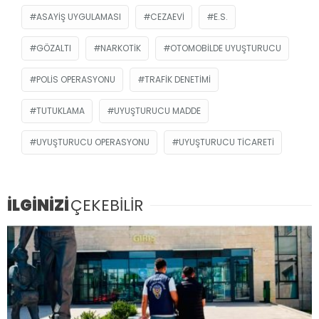
ASAYIŞ UYGULAMASI
CEZAEVI
E.S.
GÖZALTI
NARKOTIK
OTOMOBILDE UYUŞTURUCU
POLIS OPERASYONU
TRAFIK DENETIMI
TUTUKLAMA
UYUŞTURUCU MADDE
UYUŞTURUCU OPERASYONU
UYUŞTURUCU TICARETI
İLGİNİZİ
ÇEKEBİLİR