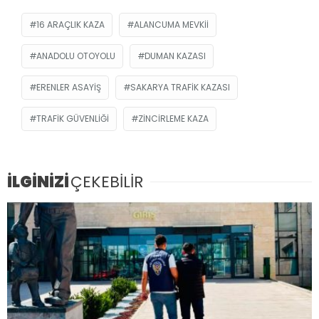
16 ARAÇLIK KAZA
ALANCUMA MEVKII
ANADOLU OTOYOLU
DUMAN KAZASI
ERENLER ASAYIŞ
SAKARYA TRAFIK KAZASI
TRAFIK GÜVENLIĞI
ZINCIRLEME KAZA
İLGİNİZİ
ÇEKEBİLİR