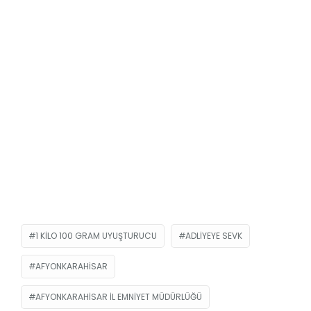
1 KILO 100 GRAM UYUŞTURUCU
ADLIYEYE SEVK
AFYONKARAHISAR
AFYONKARAHISAR İL EMNIYET MÜDÜRLÜĞÜ