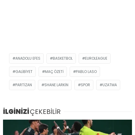
ANADOLU EFES
BASKETBOL
EUROLEAGUE
GALIBIYET
MAÇ ÖZETI
PABLO LASO
PARTIZAN
SHANE LARKIN
SPOR
UZATMA
İLGİNİZİ
ÇEKEBİLİR