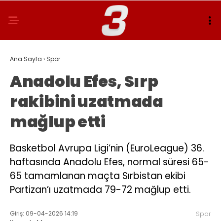
Ana Sayfa
›
Spor
Anadolu Efes, Sırp
rakibini uzatmada
mağlup etti
Basketbol Avrupa Ligi’nin (EuroLeague) 36.
haftasında Anadolu Efes, normal süresi 65-
65 tamamlanan maçta Sırbistan ekibi
Partizan’ı uzatmada 79-72 mağlup etti.
Giriş: 09-04-2026 14:19
Spor