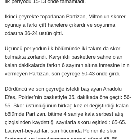
ilk periyodu 15-13 önde tamamladı.
İkinci çeyrekte toparlanan Partizan, Milton’un skorer
oyunuyla farkı çift hanelere çıkardı ve soyunma
odasına 36-24 üstün gitti.
Üçüncü periyodun ilk bölümünde iki takım da skor
bulmakta zorlandı. Karşılıklı basketlere sahne olan
kalan dakikalarda farkın 6 sayının altına inmesine izin
vermeyen Partizan, son çeyreğe 50-43 önde girdi.
Dördüncü ve son çeyreğe istekli başlayan Anadolu
Efes, Poirier’nin basketiyle 35. dakikada öne geçti: 56-
55. Skor üstünlüğünün birkaç kez el değiştirdiği kalan
bölümde Partizan, bitime 4 saniye kala serbest atış
çizgisinden kaydettiği sayılarla skoru eşitledi: 65-65.
Lacivert-beyazlılar, son hücumda Poirier ile skor