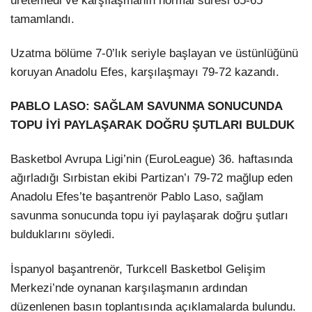
üretemedi ve karşılaşmanın normal süresi 65-65
tamamlandı.
Uzatma bölüme 7-0’lık seriyle başlayan ve üstünlüğünü
koruyan Anadolu Efes, karşılaşmayı 79-72 kazandı.
PABLO LASO: SAĞLAM SAVUNMA SONUCUNDA
TOPU İYİ PAYLAŞARAK DOĞRU ŞUTLARI BULDUK
Basketbol Avrupa Ligi’nin (EuroLeague) 36. haftasında
ağırladığı Sırbistan ekibi Partizan’ı 79-72 mağlup eden
Anadolu Efes’te başantrenör Pablo Laso, sağlam
savunma sonucunda topu iyi paylaşarak doğru şutları
bulduklarını söyledi.
İspanyol başantrenör, Turkcell Basketbol Gelişim
Merkezi’nde oynanan karşılaşmanın ardından
düzenlenen basın toplantısında açıklamalarda bulundu.