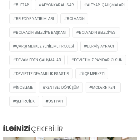
5. ETAP
AFYONKARAHISAR
ALTYAPI ÇALIŞMALARI
BELEDIYE YATIRIMLARI
BOLVADIN
BOLVADIN BELEDIYE BAŞKANI
BOLVADIN BELEDIYESI
ÇARŞI MERKEZ YENILEME PROJESI
DERVIŞ AYNACI
DEVAM EDEN ÇALIŞMALAR
DEVLETIMIZ PAYIDAR OLSUN
DEVLETTE DEVAMLILIK ESASTIR
İLÇE MERKEZI
INCELEME
KENTSEL DÖNÜŞÜM
MODERN KENT
ŞEHIRCILIK.
ÜSTYAPI
İLGİNİZİ
ÇEKEBİLİR