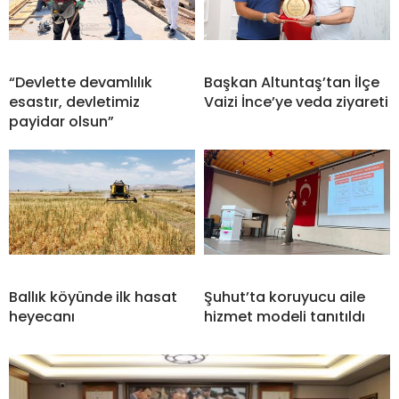
“Devlette devamlılık
Başkan Altuntaş’tan İlçe
esastır, devletimiz
Vaizi İnce’ye veda ziyareti
payidar olsun”
Ballık köyünde ilk hasat
Şuhut’ta koruyucu aile
heyecanı
hizmet modeli tanıtıldı