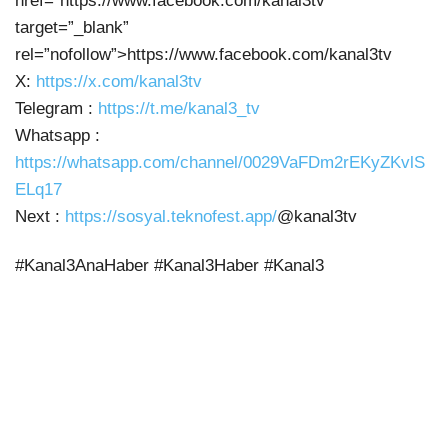
href=”https://www.facebook.com/kanal3tv”
target=”_blank”
rel=”nofollow”>https://www.facebook.com/kanal3tv
X:
https://x.com/kanal3tv
Telegram :
https://t.me/kanal3_tv
Whatsapp :
https://whatsapp.com/channel/0029VaFDm2rEKyZKvlS
ELq17
Next :
https://sosyal.teknofest.app/
@kanal3tv
#Kanal3AnaHaber #Kanal3Haber #Kanal3