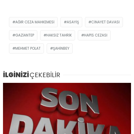
AĞIR CEZA MAHKEMESI
ASAYIŞ
CINAYET DAVASI
GAZIANTEP
HAKSIZ TAHRIK
HAPIS CEZASI
MEHMET POLAT
ŞAHINBEY
İLGİNİZİ
ÇEKEBİLİR