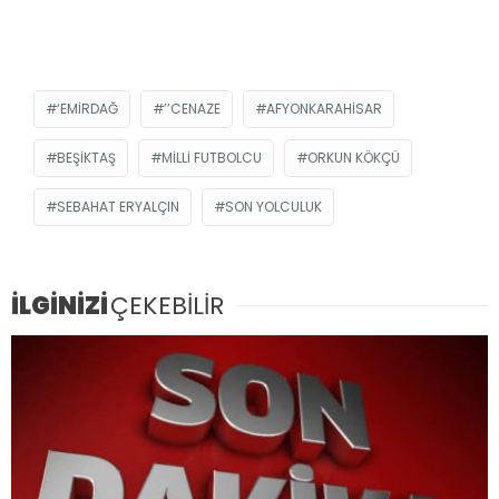
‘EMIRDAĞ
’’CENAZE
AFYONKARAHISAR
BEŞIKTAŞ
MILLI FUTBOLCU
ORKUN KÖKÇÜ
SEBAHAT ERYALÇIN
SON YOLCULUK
İLGİNİZİ
ÇEKEBİLİR