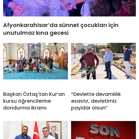
Afyonkarahisar’da sünnet çocukları için
unutulmaz kına gecesi
Başkan Öztaş’tan Kur’an
“Devlette devamlılık
kursu öğrencilerine
esastır, devletimiz
dondurma ikramı
payidar olsun”