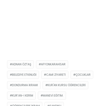
ADNAN ÖZTAŞ
AFYONKARAHISAR
BELEDIYE ETKINLIĞI
CAMI ZIYARETI
ÇOCUKLAR
DONDURMA IKRAMI
KUR'AN KURSU ÖĞRENCILERI
KUR’AN-I KERIM
MANEVI EĞITIM.
ÖĞRENCILERE IKRAM
SANDIKLI