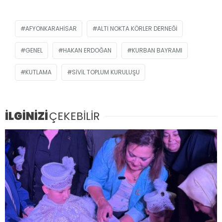
AFYONKARAHISAR
ALTI NOKTA KÖRLER DERNEĞI
GENEL
HAKAN ERDOĞAN
KURBAN BAYRAMI
KUTLAMA
SIVIL TOPLUM KURULUŞU
İLGİNİZİ
ÇEKEBİLİR