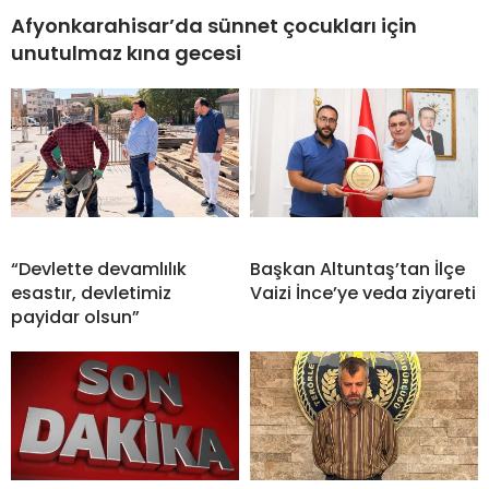
Afyonkarahisar’da sünnet çocukları için
unutulmaz kına gecesi
“Devlette devamlılık
Başkan Altuntaş’tan İlçe
esastır, devletimiz
Vaizi İnce’ye veda ziyareti
payidar olsun”