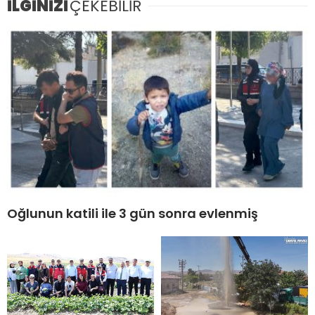
İLGİNİZİ
ÇEKEBİLİR
Oğlunun katili ile 3 gün sonra evlenmiş