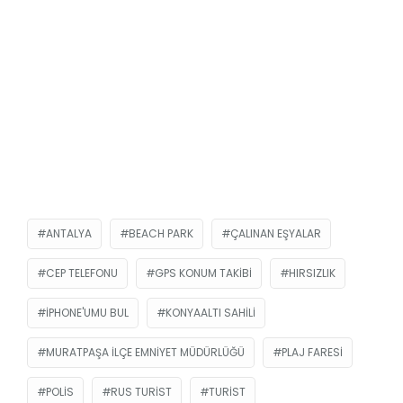
ANTALYA
BEACH PARK
ÇALINAN EŞYALAR
CEP TELEFONU
GPS KONUM TAKIBI
HIRSIZLIK
IPHONE'UMU BUL
KONYAALTI SAHILI
MURATPAŞA İLÇE EMNIYET MÜDÜRLÜĞÜ
PLAJ FARESI
POLIS
RUS TURIST
TURIST