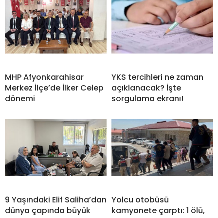
MHP Afyonkarahisar
YKS tercihleri ne zaman
Merkez İlçe’de İlker Celep
açıklanacak? İşte
dönemi
sorgulama ekranı!
9 Yaşındaki Elif Saliha’dan
Yolcu otobüsü
dünya çapında büyük
kamyonete çarptı: 1 ölü,