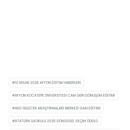
10 NISAN 2026 AFYON EĞITIM HABERLERI
AFYON KOCATEPE ÜNIVERSITESI CAM GERI DÖNÜŞÜM EĞITIMI
AKÜ GELECEK ARAŞTIRMALARI MERKEZI GAM EĞITIMI
ATATÜRK ILKOKULU 2025 DÖNGÜSEL SEÇIM ÖDÜLÜ