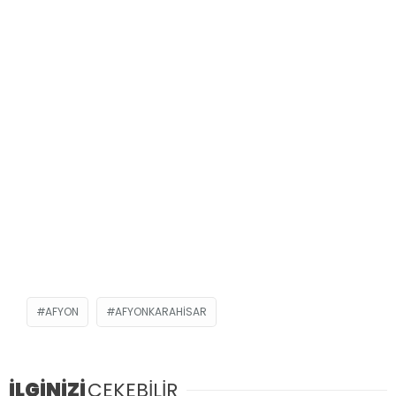
AFYON
AFYONKARAHISAR
İLGİNİZİ
ÇEKEBİLİR