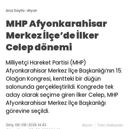
Ana Sayfa
›
Afyon
MHP Afyonkarahisar
Merkez İlçe’de İlker
Celep dönemi
Milliyetçi Hareket Partisi (MHP)
Afyonkarahisar Merkez İlçe Başkanlığı’nın 15.
Olağan Kongresi, kentteki bir düğün
salonunda gerçekleştirildi. Kongrede tek
aday olarak seçime giren İlker Celep, MHP
Afyonkarahisar Merkez İlçe Başkanlığı
görevine seçildi.
Giriş: 08-08-2026 14:43
Afyon
Tüm Haberler