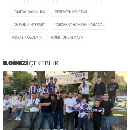
DIJITAL BAĞIMLILIK
EBEVEYN DENETIMI
GÜVENLI İNTERNET
NEZAHAT HAMIDEN KARACA
ŞUAYIP ÖZDEMIR
ÜMIT ÜNSAL KAYA
İLGİNİZİ
ÇEKEBİLİR