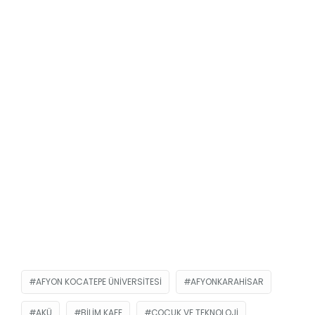
AFYON KOCATEPE ÜNIVERSITESI
AFYONKARAHISAR
AKÜ
BILIM KAFE
ÇOCUK VE TEKNOLOJI