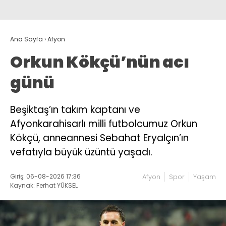
Ana Sayfa
›
Afyon
Orkun Kökçü’nün acı
günü
Beşiktaş’ın takım kaptanı ve
Afyonkarahisarlı milli futbolcumuz Orkun
Kökçü, anneannesi Sebahat Eryalçın’ın
vefatıyla büyük üzüntü yaşadı.
Giriş: 06-08-2026 17:36
Afyon
Spor
Yaşam
Kaynak: Ferhat YÜKSEL