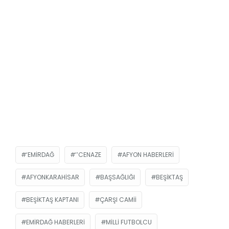
‘EMIRDAĞ
’’CENAZE
AFYON HABERLERI
AFYONKARAHISAR
BAŞSAĞLIĞI
BEŞIKTAŞ
BEŞIKTAŞ KAPTANI
ÇARŞI CAMII
EMIRDAĞ HABERLERI
MILLI FUTBOLCU