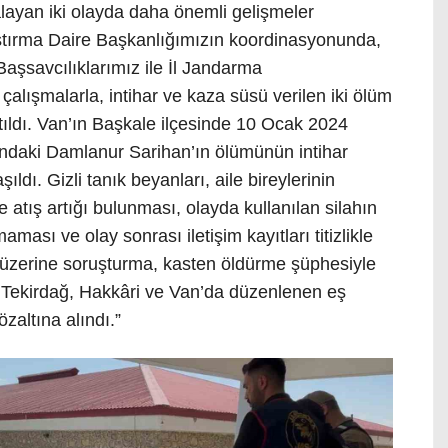
layan iki olayda daha önemli gelişmeler
aştırma Daire Başkanlığımızın koordinasyonunda,
aşsavcılıklarımız ile İl Jandarma
çalışmalarla, intihar ve kaza süsü verilen iki ölüm
tıldı. Van’ın Başkale ilçesinde 10 Ocak 2024
ındaki Damlanur Sarihan’ın ölümünün intihar
ldı. Gizli tanık beyanları, aile bireylerinin
nde atış artığı bulunması, olayda kullanılan silahın
aması ve olay sonrası iletişim kayıtları titizlikle
ar üzerine soruşturma, kasten öldürme şüphesiyle
de Tekirdağ, Hakkâri ve Van’da düzenlenen eş
zaltına alındı.”