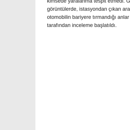
kimsede yaralanma tespit etmedi. G
görüntülerde, istasyondan çıkan ara
otomobilin bariyere tırmandığı anlar n
tarafından inceleme başlatıldı.