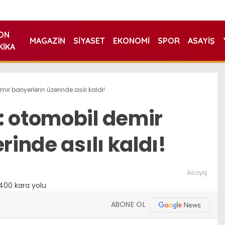
ON
MAGAZIN
SIYASET
EKONOMI
SPOR
ASAYIŞ
KIKA
r bariyerlerin üzerinde asılı kaldı!
: otomobil demir
rinde asılı kaldı!
Asayiş
ABONE OL