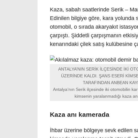
Kaza, sabah saatlerinde Serik – Ma
Edinilen bilgiye göre, kara yolunda 
otomobil, o sırada akaryakıt istasy
çarpıştı. Şiddetli çarpışmanın etkisi
kenarındaki çilek satış kulübesine ça
ANTALYA’NIN SERİK İLÇESİNDE İKİ O
ÜZERİNDE KALDI. ŞANS ESERİ KİMS
TARAFINDAN ANBEAN KAYD
Antalya’nın Serik ilçesinde iki otomobilin ka
kimsenin yaralanmadığı kaza anı
Kaza anı kamerada
İhbar üzerine bölgeye sevk edilen sağ