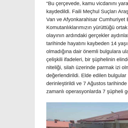
“Bu çerçevede, kamu vicdanını yara
kaydedildi. Faili Meçhul Suçları Ar
Van ve Afyonkarahisar Cumhuriyet B
Komutanlıklarımızın yürüttüğü ortak 
olayının ardındaki gerçekler aydınla
tarihinde hayatını kaybeden 14 yaş
olmadığına dair önemli bulgulara ulaşı
çelişkili ifadeleri, bir şüphelinin eli
niteliği, silah üzerinde parmak izi olm
değerlendirildi. Elde edilen bulgul
derinleştirildi ve 7 Ağustos tarihin
zamanlı operasyonlarda 7 şüpheli gö