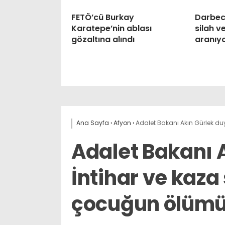
FETÖ’cü Burkay
Darbeci
Karatepe’nin ablası
silah 
gözaltına alındı
aranıy
Ana Sayfa
›
Afyon
›
Adalet Bakanı Akın Gürlek duy
Adalet Bakanı 
İntihar ve kaza
çocuğun ölümü 