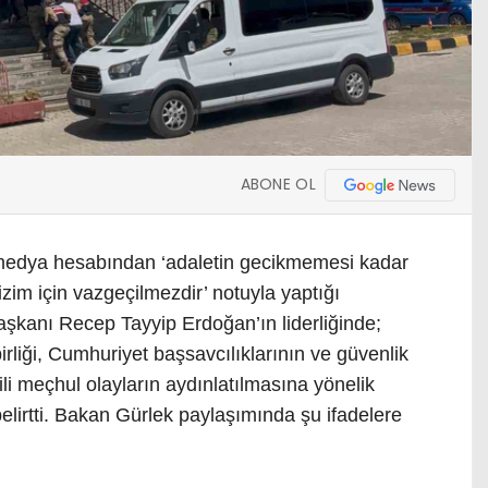
ABONE OL
 medya hesabından ‘adaletin gecikmemesi kadar
zim için vazgeçilmezdir’ notuyla yaptığı
şkanı Recep Tayyip Erdoğan’ın liderliğinde;
birliği, Cumhuriyet başsavcılıklarının ve güvenlik
ili meçhul olayların aydınlatılmasına yönelik
i belirtti. Bakan Gürlek paylaşımında şu ifadelere