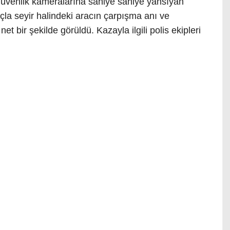
üvenlik kameralarına saniye saniye yansıyan
çla seyir halindeki aracın çarpışma anı ve
et bir şekilde görüldü. Kazayla ilgili polis ekipleri