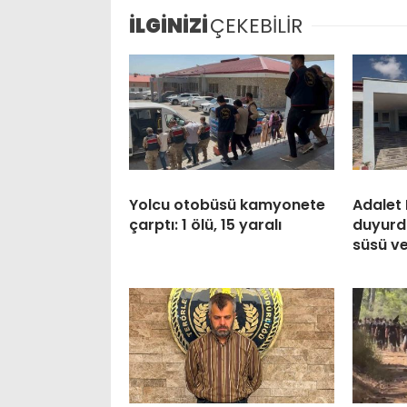
İLGİNİZİ
ÇEKEBİLİR
Yolcu otobüsü kamyonete
Adalet 
çarptı: 1 ölü, 15 yaralı
duyurdu
süsü ve