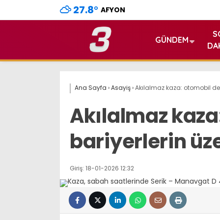
27.8
°
AFYON
S
GÜNDEM
DA
Ana Sayfa
›
Asayiş
›
Akılalmaz kaza: otomobil demi
Akılalmaz kaza
bariyerlerin üze
Giriş: 18-01-2026 12:32