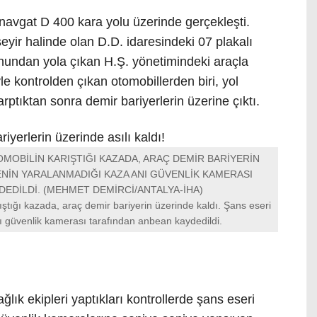
navgat D 400 kara yolu üzerinde gerçekleşti.
seyir halinde olan D.D. idaresindeki 07 plakalı
onundan yola çıkan H.Ş. yönetimindeki araçla
yle kontrolden çıkan otomobillerden biri, yol
rptıktan sonra demir bariyerlerin üzerine çıktı.
TOMOBİLİN KARIŞTIĞI KAZADA, ARAÇ DEMİR BARİYERİN
ENİN YARALANMADIĞI KAZA ANI GÜVENLİK KAMERASI
EDİLDİ. (MEHMET DEMİRCİ/ANTALYA-İHA)
rıştığı kazada, araç demir bariyerin üzerinde kaldı. Şans eseri
 güvenlik kamerası tarafından anbean kaydedildi.
lık ekipleri yaptıkları kontrollerde şans eseri