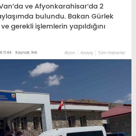
 Van’da ve Afyonkarahisar’da 2
paylaşımda bulundu. Bakan Gürlek
e gerekli işlemlerin yapıldığını
 11:44
Kaynak: İHA
Afyon
Asayiş
Tüm Haberler