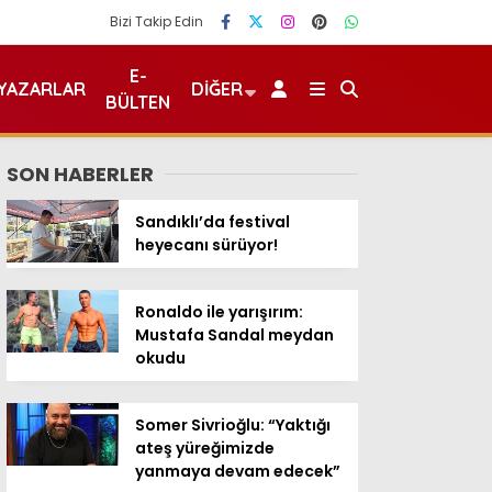
Bizi Takip Edin
E-
YAZARLAR
DIĞER
BÜLTEN
SON HABERLER
Sandıklı’da festival
heyecanı sürüyor!
Ronaldo ile yarışırım:
Mustafa Sandal meydan
okudu
Somer Sivrioğlu: “Yaktığı
ateş yüreğimizde
yanmaya devam edecek”