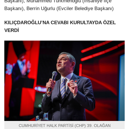
Başkanı), Muhammed Türkmenoğlu (İhsaniye İlçe
Başkanı), Berrin Uğurlu (Evciler Belediye Başkanı)
KILIÇDAROĞLU’NA CEVABI KURULTAYDA ÖZEL
VERDİ
CUMHURİYET HALK PARTİSİ (CHP) 39. OLAĞAN