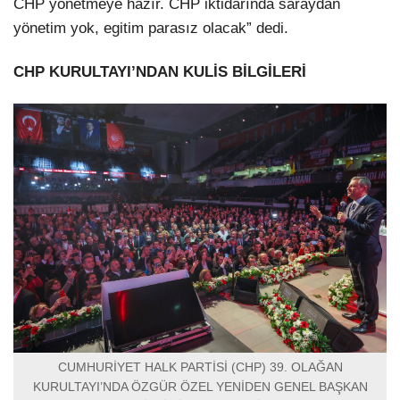
CHP yönetmeye hazır. CHP iktidarında saraydan
yönetim yok, egitim parasız olacak” dedi.
CHP KURULTAYI’NDAN KULİS BİLGİLERİ
CUMHURİYET HALK PARTİSİ (CHP) 39. OLAĞAN
KURULTAYI’NDA ÖZGÜR ÖZEL YENİDEN GENEL BAŞKAN