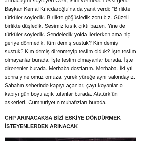
arınacağını söyleyen Özel, isim vermeden eski genel
Başkan Kemal Kılıçdaroğlu’na da yanıt verdi: “Birlikte
türküler söyledik. Birlikte göğüsledik zoru biz. Güzeli
birlikte düşledik. Sesimiz kısık çıktı bazen. Yine de
türküler söyledik. Sendeledik yolda ilerlerken ama hiç
geriye dönmedik. Kim demiş sustuk? Kim demiş
sustuk? Kim demiş direnmeyip teslim olduk? İşte teslim
olmayanlar burada. İşte teslim olmayanlar burada. İşte
direnenler burada. Merhaba dostlarım. Merhaba. İki yıl
sonra yine omuz omuza, yürek yüreğe aynı salondayız.
Sabahın seherinde kapıyı açanlar, çayı koyanlar o
kapıyı gün boyu açık tutanlar burada. Atatürk’ün
askerleri, Cumhuriyetin muhafızları burada.
CHP ARINACAKSA BİZİ ESKİYE DÖNDÜRMEK
İSTEYENLERDEN ARINACAK