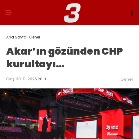
Ana Sayfa
›
Genel
Akar’ın gözünden CHP
kurultayı…
Giriş: 30-11-2025 20:11
Genel