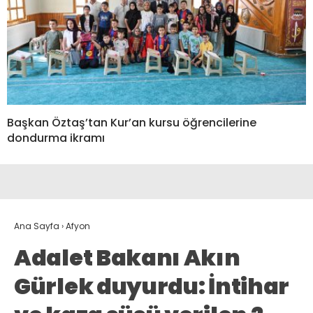
Başkan Öztaş’tan Kur’an kursu öğrencilerine
dondurma ikramı
Ana Sayfa
›
Afyon
Adalet Bakanı Akın
Gürlek duyurdu: İntihar