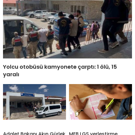
Yolcu otobüsü kamyonete çarptı: 1 ölü, 15
yaralı
Adalet Bakanı Akın Gürlek
MEB LGS yerleştirme