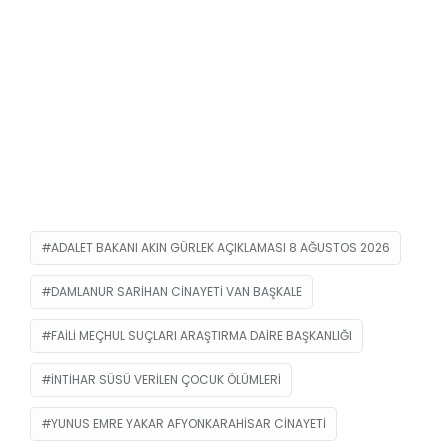
ADALET BAKANI AKIN GÜRLEK AÇIKLAMASI 8 AĞUSTOS 2026
DAMLANUR SARIHAN CINAYETI VAN BAŞKALE
FAILI MEÇHUL SUÇLARI ARAŞTIRMA DAIRE BAŞKANLIĞI
INTIHAR SÜSÜ VERILEN ÇOCUK ÖLÜMLERI
YUNUS EMRE YAKAR AFYONKARAHISAR CINAYETI