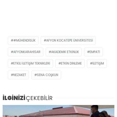
#MÜHENDISLIK
AFYON KOCATEPE ÜNIVERSITESI
AFYONKARAHISAR
AKADEMIK ETKINLIK
EMPATI
ETKILI ILETIŞIM TEKNIKLERI
ETKIN DINLEME
ILETIŞIM
NEZAKET
SENA COŞKUN
İLGİNİZİ
ÇEKEBİLİR