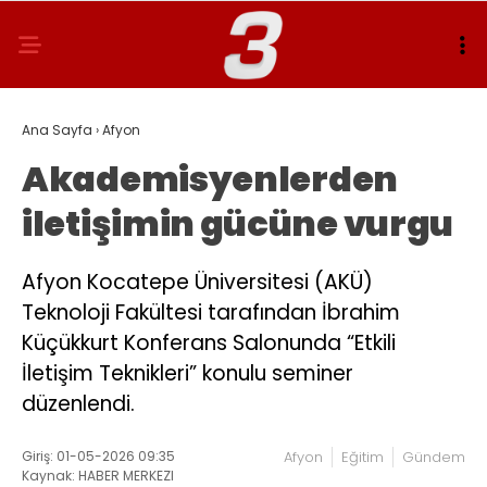
Ana Sayfa
›
Afyon
Akademisyenlerden
iletişimin gücüne vurgu
Afyon Kocatepe Üniversitesi (AKÜ)
Teknoloji Fakültesi tarafından İbrahim
Küçükkurt Konferans Salonunda “Etkili
İletişim Teknikleri” konulu seminer
düzenlendi.
Giriş: 01-05-2026 09:35
Afyon
Eğitim
Gündem
Kaynak: HABER MERKEZI