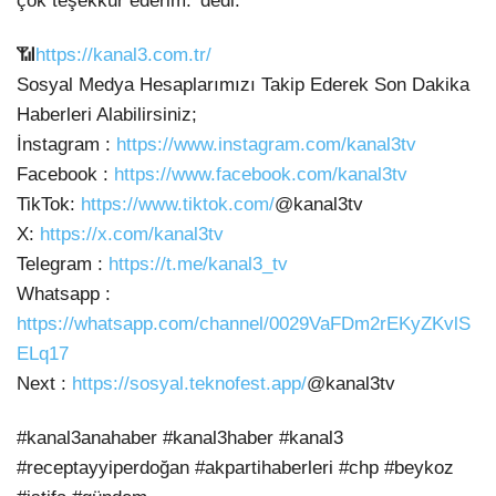
çok teşekkür ederim.’ dedi.
📶
https://kanal3.com.tr/
Sosyal Medya Hesaplarımızı Takip Ederek Son Dakika
Haberleri Alabilirsiniz;
İnstagram :
https://www.instagram.com/kanal3tv
Facebook :
https://www.facebook.com/kanal3tv
TikTok:
https://www.tiktok.com/
@kanal3tv
X:
https://x.com/kanal3tv
Telegram :
https://t.me/kanal3_tv
Whatsapp :
https://whatsapp.com/channel/0029VaFDm2rEKyZKvlS
ELq17
Next :
https://sosyal.teknofest.app/
@kanal3tv
#kanal3anahaber #kanal3haber #kanal3
#receptayyiperdoğan #akpartihaberleri #chp #beykoz