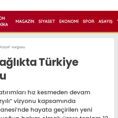
ON
MAGAZIN
SIYASET
EKONOMI
SPOR
ASAYIŞ
KIKA
 Yüzyılı” vurgusu
ağlıkta Türkiye
su
yatırımları hız kesmeden devam
üzyılı” vizyonu kapsamında
anesi’nde hayata geçirilen yeni