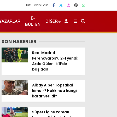
Bizi Takip Edin
E-
YAZARLAR
DIĞER
BÜLTEN
SON HABERLER
Real Madrid
Ferencvaros’u 2-1 yendi:
Arda Güler ilk 11’de
başladı!
Albay Alper Topsakal
kimdir? Hakkında hangi
karar verildi?
Süper Lig ne zaman