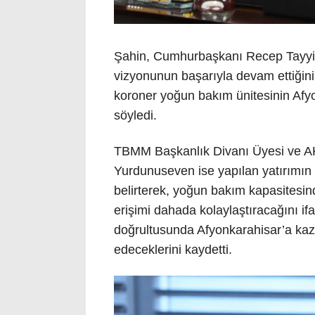
Şahin, Cumhurbaşkanı Recep Tayyip
vizyonunun başarıyla devam ettiğini
koroner yoğun bakım ünitesinin Afy
söyledi.
TBMM Başkanlık Divanı Üyesi ve AK P
Yurdunuseven ise yapılan yatırımın
belirterek, yoğun bakım kapasitesind
erişimi dahada kolaylaştıracağını i
doğrultusunda Afyonkarahisar’a kaza
edeceklerini kaydetti.