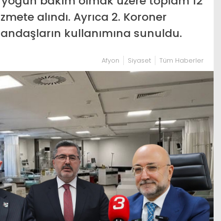
r yoğun bakım olmak üzere toplam 12
mete alındı. Ayrıca 2. Koroner
tandaşların kullanımına sunuldu.
Afyon
Siyaset
Tüm Haberler