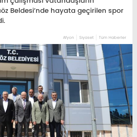
erim çalışması vatandaşların
öz Beldesi’nde hayata geçirilen spor
i.
Afyon
Siyaset
Tüm Haberler