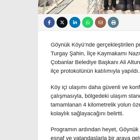
Göynük Köyü’nde gerçekleştirilen pr
Turgay Şahin, İlçe Kaymakamı Nazm
Çobanlar Belediye Başkanı Ali Altu
ilçe protokolünün katılımıyla yapıldı.
Köy içi ulaşımı daha güvenli ve konf
çalışmasıyla, bölgedeki ulaşım standar
tamamlanan 4 kilometrelik yolun öze
kolaylık sağlayacağını belirtti.
Programın ardından heyet, Göynük K
esnaf ve vatandaşlarla bir araya gel