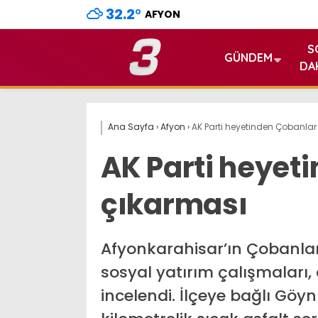
32.2
°
AFYON
S
GÜNDEM
DA
Ana Sayfa
›
Afyon
›
AK Parti heyetinden Çobanlar
AK Parti heyet
çıkarması
Afyonkarahisar’ın Çobanlar
sosyal yatırım çalışmaları
incelendi. İlçeye bağlı G