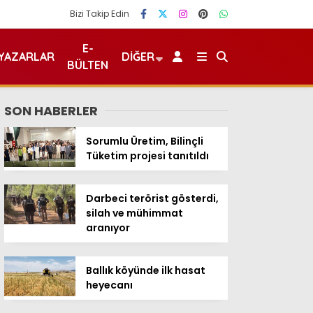
Bizi Takip Edin
E-
YAZARLAR
DIĞER
BÜLTEN
SON HABERLER
Sorumlu Üretim, Bilinçli
Tüketim projesi tanıtıldı
Darbeci terörist gösterdi,
silah ve mühimmat
aranıyor
Ballık köyünde ilk hasat
heyecanı