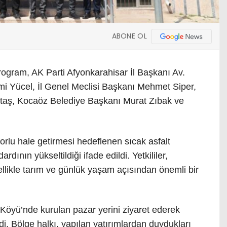
ABONE OL
ogram, AK Parti Afyonkarahisar İl Başkanı Av.
i Yücel, İl Genel Meclisi Başkanı Mehmet Siper,
ntaş, Kocaöz Belediye Başkanı Murat Zıbak ve
orlu hale getirmesi hedeflenen sıcak asfalt
dının yükseltildiği ifade edildi. Yetkililer,
llikle tarım ve günlük yaşam açısından önemli bir
öyü’nde kurulan pazar yerini ziyaret ederek
di. Bölge halkı, yapılan yatırımlardan duydukları