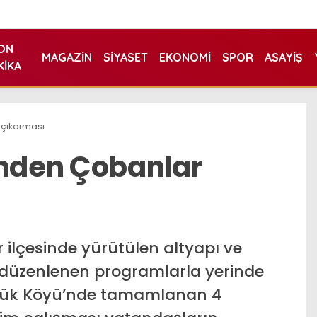
ON
MAGAZIN
SIYASET
EKONOMI
SPOR
ASAYIŞ
KIKA
 çıkarması
inden Çobanlar
 ilçesinde yürütülen altyapı ve
, düzenlenen programlarla yerinde
öynük Köyü’nde tamamlanan 4