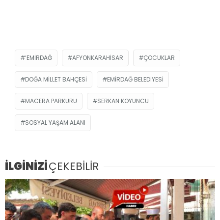
‘EMIRDAĞ
AFYONKARAHISAR
ÇOCUKLAR
DOĞA MILLET BAHÇESI
EMIRDAĞ BELEDIYESI
MACERA PARKURU
SERKAN KOYUNCU
SOSYAL YAŞAM ALANI
İLGİNİZİ
ÇEKEBİLİR