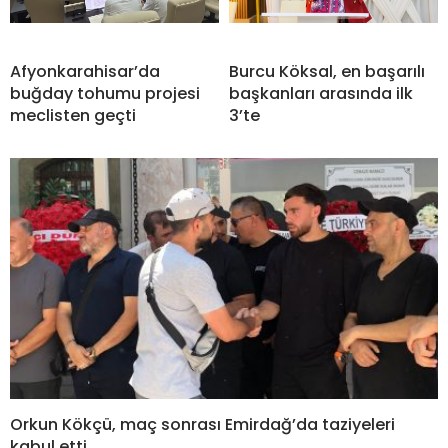
Afyonkarahisar’da
Burcu Köksal, en başarılı
buğday tohumu projesi
başkanları arasında ilk
meclisten geçti
3’te
Orkun Kökçü, maç sonrası Emirdağ’da taziyeleri
kabul etti