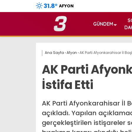
31.8
°
AFYON
S
GÜNDEM
DA
Ana Sayfa
›
Afyon
›
AK Parti Afyonkarahisar İl Başka
AK Parti Afyonk
İstifa Etti
AK Parti Afyonkarahisar İl B
açıkladı. Yapılan açıklamad
gerçekleştirilen istişareler