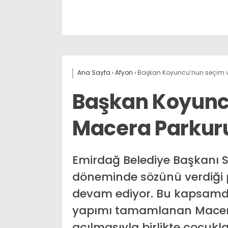
Ana Sayfa
›
Afyon
›
Başkan Koyuncu’nun seçim v
Başkan Koyunc
Macera Parkuru
Emirdağ Belediye Başkanı
döneminde sözünü verdiği p
devam ediyor. Bu kapsamda,
yapımı tamamlanan Macera 
açılmasıyla birlikte çocukla