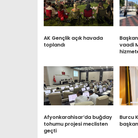
AK Gençlik açık havada
Başkan
toplandı
vaadi 
hizmete
Afyonkarahisar’da buğday
Burcu K
tohumu projesi meclisten
başkanl
geçti