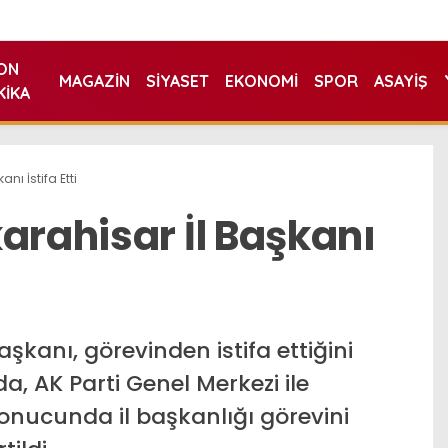
ON
MAGAZIN
SIYASET
EKONOMI
SPOR
ASAYIŞ
KIKA
nı İstifa Etti
arahisar İl Başkanı
aşkanı, görevinden istifa ettiğini
a, AK Parti Genel Merkezi ile
 sonucunda il başkanlığı görevini