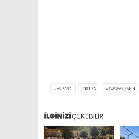
AK PARTI
ISTIFA
TURGAY ŞAHIN
İLGİNİZİ
ÇEKEBİLİR