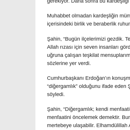
gerekiyor. Daha sonra bu kardeşliği
Muhabbet olmadan kardeşliğin mümkü
içerisindeki birlik ve beraberlik ruh
Şahin, “Bugün ilçelerimizi gezdik. Teş
Allah rızası için seven insanları gör
uğruna çalışan teşkilat mensuplarım
sözlerine yer verdi.
Cumhurbaşkanı Erdoğan’ın konuşmas
“diğergamlık” olduğunu ifade eden Ş
söyledi.
Şahin, “Diğergamlık; kendi menfaatini 
menfaatini öncelemek demektir. Bunun
mertebeye ulaşabilir. Elhamdülillah A