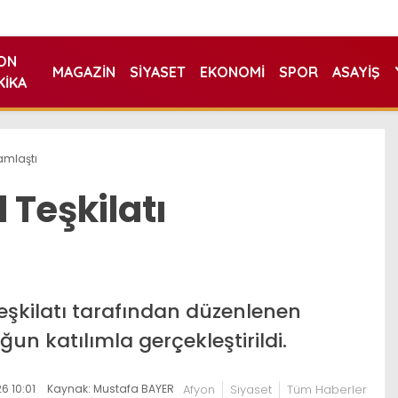
ON
MAGAZIN
SIYASET
EKONOMI
SPOR
ASAYIŞ
KIKA
ramlaştı
l Teşkilatı
Teşkilatı tarafından düzenlenen
 katılımla gerçekleştirildi.
6 10:01
Kaynak: Mustafa BAYER
Afyon
Siyaset
Tüm Haberler