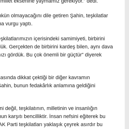
 millet eksenine yaymamız gerekiyor.” dedi.
n olmayacağını dile getiren Şahin, teşkilatlar
una vurgu yaptı.
kilatlarımızın içerisindeki samimiyeti, birbirini
dük. Gerçekten de birbirini kardeş bilen, aynı dava
ızı gördük. Bu çok önemli bir güçtür” diyerek
ında dikkat çektiği bir diğer kavramın
ahin, bunun fedakârlık anlamına geldiğini
değil, teşkilatının, milletinin ve insanlığın
 karşıtı bencilliktir. İnsan nefsini eğiterek bu
K Parti teşkilatları yaklaşık çeyrek asırdır bu