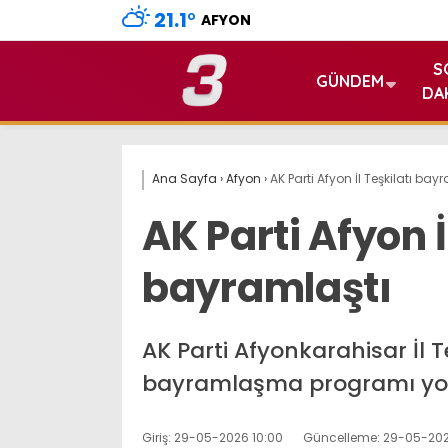
21.1
°
AFYON
S
GÜNDEM
DA
Ana Sayfa
›
Afyon
›
AK Parti Afyon İl Teşkilatı bay
AK Parti Afyon İ
bayramlaştı
AK Parti Afyonkarahisar İl 
bayramlaşma programı yoğun
Giriş: 29-05-2026 10:00
Güncelleme: 29-05-202