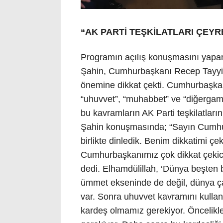
“AK PARTİ TEŞKİLATLARI ÇEYR
Programın açılış konuşmasını yapan
Şahin, Cumhurbaşkanı Recep Tayyip
önemine dikkat çekti. Cumhurbaşkan
“uhuvvet”, “muhabbet” ve “diğergamlı
bu kavramların AK Parti teşkilatları
Şahin konuşmasında; “Sayın Cumhu
birlikte dinledik. Benim dikkatimi ç
Cumhurbaşkanımız çok dikkat çekici
dedi. Elhamdülillah, ‘Dünya beşten 
ümmet ekseninde de değil, dünya çapı
var. Sonra uhuvvet kavramını kulla
kardeş olmamız gerekiyor. Öncelikle