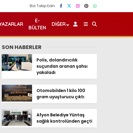
Bizi Takip Edin
E-
YAZARLAR
DIĞER
BÜLTEN
SON HABERLER
Polis, dolandırıcılık
suçundan aranan şahsı
yakaladı
Otomobilden 1 kilo 100
gram uyuşturucu çıktı
Afyon Belediye Yüntaş
sağlık kontrolünden geçti