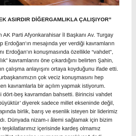
EK ASIRDIR DİĞERGAMLIKLA ÇALIŞIYOR”
 AK Parti Afyonkarahisar İl Başkanı Av. Turgay
 Erdoğan’ın mesajında yer verdiği kavramların
ı Erdoğan’ın konuşmasında özellikle “vahdet”,
k” kavramlarını öne çıkardığını belirten Şahin,
nın çalışma anlayışını ortaya koyduğunu ifade etti.
rbaşkanımızın çok veciz konuşmasını hep
eken kavramlarla bir açılım yapmak istiyorum.
 dört-beş kavramdan bahsetti. Birincisi vahdet
büyüktür’ diyerek sadece millet ekseninde değil,
nda birlik, barış ve esenlik isteyen bir liderimiz
ndı. Dünyada nizam-ı âlemi sağlamak için bizim
 teşkilatlarımız içerisinde kardeş olmamız