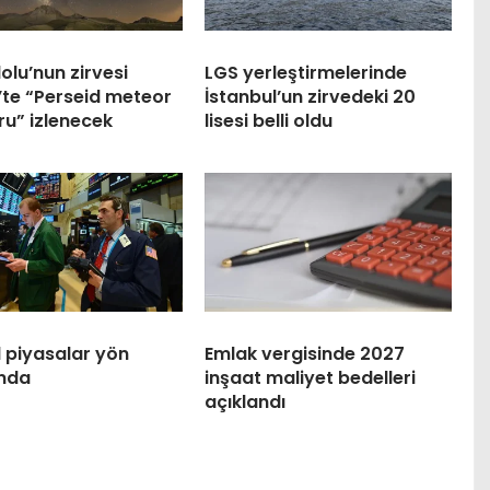
olu’nun zirvesi
LGS yerleştirmelerinde
’te “Perseid meteor
İstanbul’un zirvedeki 20
u” izlenecek
lisesi belli oldu
 piyasalar yön
Emlak vergisinde 2027
ında
inşaat maliyet bedelleri
açıklandı