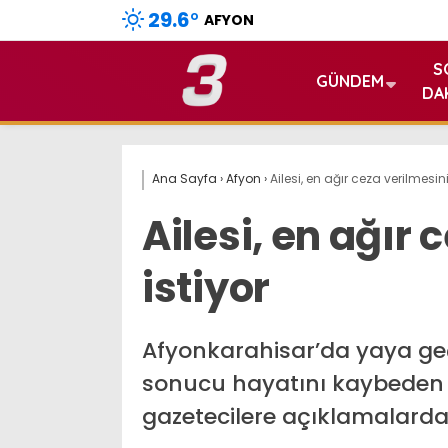
29.6
°
AFYON
S
GÜNDEM
DA
Ana Sayfa
›
Afyon
›
Ailesi, en ağır ceza verilmesini
Ailesi, en ağır 
istiyor
Afyonkarahisar’da yaya g
sonucu hayatını kaybeden E
gazetecilere açıklamalard