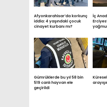
Afyonkarahisar’da korkunç
İç Anad
iddia: 4 yaşındaki çocuk
Erciyes
cinayet kurbanı mı?
yağmur
Gümrüklerde bu yıl 58 bin
Küresel
519 canlı hayvan ele
arayış
geçirildi