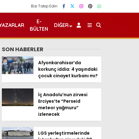
Bizi Takip Edin
E-
YAZARLAR
DIĞER
BÜLTEN
SON HABERLER
Afyonkarahisar’da
korkunç iddia: 4 yaşındaki
çocuk cinayet kurbanı mı?
İç Anadolu’nun zirvesi
Erciyes’te “Perseid
meteor yağmuru”
izlenecek
LGS yerleştirmelerinde