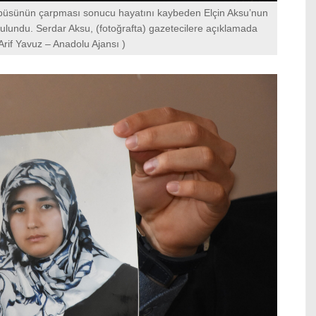
obüsünün çarpması sonucu hayatını kaybeden Elçin Aksu’nun
bulundu. Serdar Aksu, (fotoğrafta) gazetecilere açıklamada
Arif Yavuz – Anadolu Ajansı )