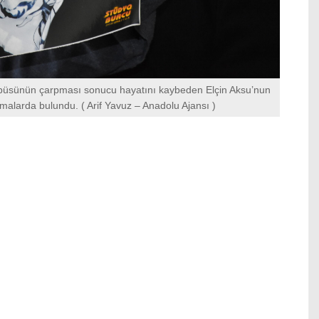
obüsünün çarpması sonucu hayatını kaybeden Elçin Aksu’nun
amalarda bulundu. ( Arif Yavuz – Anadolu Ajansı )