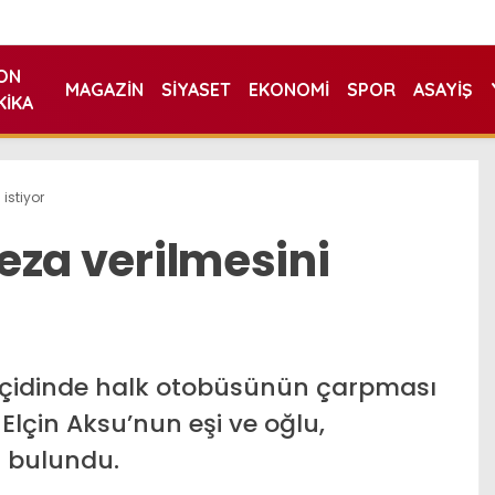
ON
MAGAZIN
SIYASET
EKONOMI
SPOR
ASAYIŞ
KIKA
 istiyor
ceza verilmesini
eçidinde halk otobüsünün çarpması
lçin Aksu’nun eşi ve oğlu,
a bulundu.