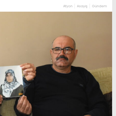
Afyon
Asayiş
Gündem