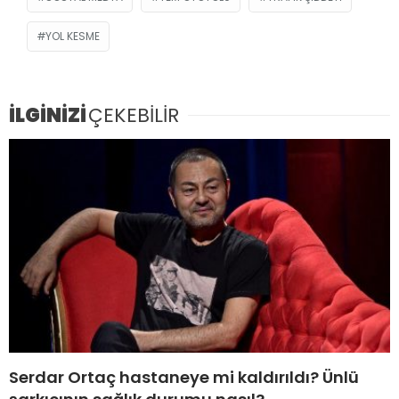
YOL KESME
İLGİNİZİ
ÇEKEBİLİR
Serdar Ortaç hastaneye mi kaldırıldı? Ünlü