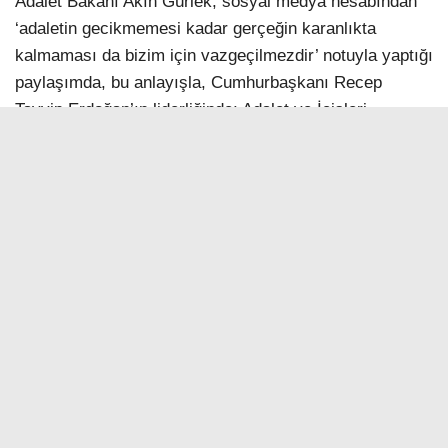
Adalet Bakanı Akın Gürlek, sosyal medya hesabından
‘adaletin gecikmemesi kadar gerçeğin karanlıkta
kalmaması da bizim için vazgeçilmezdir’ notuyla yaptığı
paylaşımda, bu anlayışla, Cumhurbaşkanı Recep
Tayyip Erdoğan’ın liderliğinde; Adalet ve İçişleri
Bakanlıklarının iş birliği, Cumhuriyet başsavcılıklarının
ve güvenlik güçlerinin etkin koordinasyonuyla faili
meçhul olayların aydınlatılmasına yönelik çalışmaları
titizlikle sürdürdüklerini belirtti. Bakan Gürlek
paylaşımında şu ifadelere yer verdi:
“Bu çerçevede, kamu vicdanını yaralayan iki olayda
daha önemli gelişmeler kaydedildi. Faili Meçhul Suçları
Araştırma Daire Başkanlığımızın koordinasyonunda,
Van ve Afyonkarahisar Cumhuriyet Başsavcılıklarımız
ile İl Jandarma Komutanlıklarımızın yürüttüğü ortak
çalışmalarla, intihar ve kaza süsü verilen iki ölüm