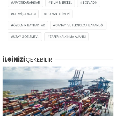
AFYONKARAHISAR
BILIM MERKEZI.
BOLVADIN
DERVIŞ AYNACI
HORAN BILIMEVI
ÖZDEMIR BAYRAKTAR
SANAYI VE TEKNOLOJI BAKANLIĞI
UZAY GÖZLEMEVI.
ZAFER KALKINMA AJANSI
İLGİNİZİ
ÇEKEBİLİR