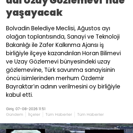
adı Uzay Gözlemevi’nde
yaşayacak
Bolvadin Belediye Meclisi, Ağustos ayı
olağan toplantısında, Sanayi ve Teknoloji
Bakanlığı ile Zafer Kalkınma Ajansı iş
birliğiyle ilçeye kazandırılan Horan Bilimevi
ve Uzay Gözlemevi bünyesindeki uzay
gözlemevine, Türk savunma sanayisinin
öncü isimlerinden merhum Özdemir
Bayraktar’ın adının verilmesini oy birliğiyle
kabul etti.
Giriş: 07-08-2026 11:51
Gündem
İlçeler
Tüm Haberler
Tüm Haberler