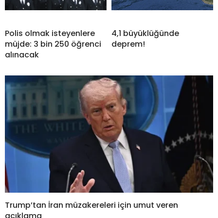
Polis olmak isteyenlere
4,1 büyüklüğünde
müjde: 3 bin 250 öğrenci
deprem!
alınacak
Trump’tan İran müzakereleri için umut veren
açıklama