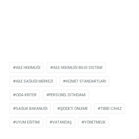
AILE HEKIMLIĞI
AILE HEKIMLIĞI BILGI SISTEMI
AILE SAĞLIĞI MERKEZI
HIZMET STANDARTLARI
ODA KRITER
PERSONEL ISTIHDAMI
SAĞLIK BAKANLIĞI
ŞIDDETI ÖNLEME
TIBBI CIHAZ
UYUM EĞITIMI
VATANDAŞ
YÖNETMELIK