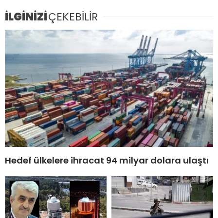
İLGİNİZİ
ÇEKEBİLİR
Hedef ülkelere ihracat 94 milyar dolara ulaştı