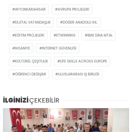
AFYONKARAHISAR
AVRUPA PROJELERI
DIJITAL VATANDAŞLIK
DÖĞER ANADOLU İHL.
EĞITIM PROJELERI
ETWINNING
İBNI SINA MTAL
İHSANIYE
INTERNET GÜVENLIĞI
KÜLTÜREL ÇEŞITLILIK
LIFE SKILLS ACROSS EUROPE
ÖĞRENCI DEĞIŞIMI
ULUSLARARASI IŞ BIRLIĞI
İLGİNİZİ
ÇEKEBİLİR