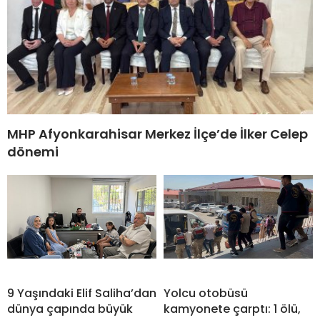
MHP Afyonkarahisar Merkez İlçe’de İlker Celep
dönemi
9 Yaşındaki Elif Saliha’dan
Yolcu otobüsü
dünya çapında büyük
kamyonete çarptı: 1 ölü,