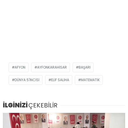
AFYON
AYFONKARAHISAR
BAŞARI
DÜNYA 5'INCISI
ELIF SALIHA
MATEMATIK
İLGİNİZİ
ÇEKEBİLİR