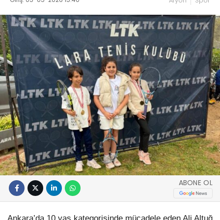
Afyon
Spor
ABONE OL
Ankara’da 10 yaş kategorisinde mücadele eden Ali Altuğ