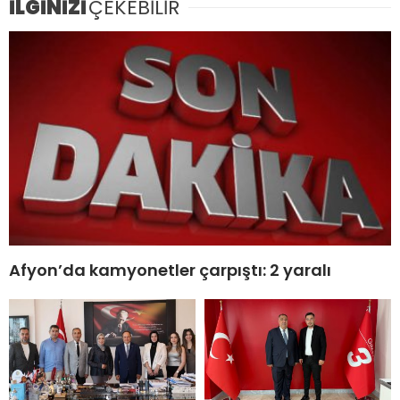
İLGİNİZİ
ÇEKEBİLİR
Afyon’da kamyonetler çarpıştı: 2 yaralı