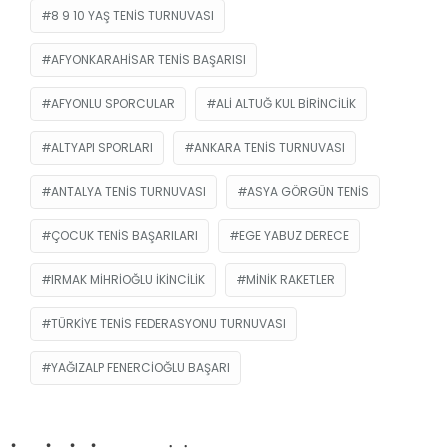
8 9 10 YAŞ TENIS TURNUVASI
AFYONKARAHISAR TENIS BAŞARISI
AFYONLU SPORCULAR
ALI ALTUĞ KUL BIRINCILIK
ALTYAPI SPORLARI
ANKARA TENIS TURNUVASI
ANTALYA TENIS TURNUVASI
ASYA GÖRGÜN TENIS
ÇOCUK TENIS BAŞARILARI
EGE YABUZ DERECE
IRMAK MIHRIOĞLU IKINCILIK
MINIK RAKETLER
TÜRKIYE TENIS FEDERASYONU TURNUVASI
YAĞIZALP FENERCIOĞLU BAŞARI