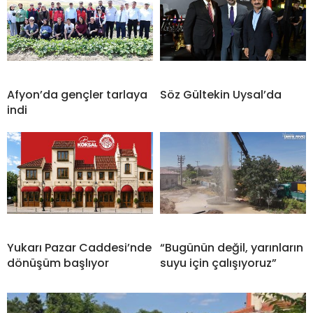
Afyon’da gençler tarlaya
Söz Gültekin Uysal’da
indi
Yukarı Pazar Caddesi’nde
“Bugünün değil, yarınların
dönüşüm başlıyor
suyu için çalışıyoruz”