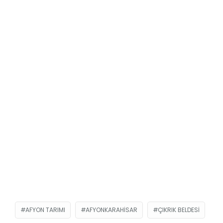
AFYON TARIMI
AFYONKARAHISAR
ÇIKRIK BELDESI