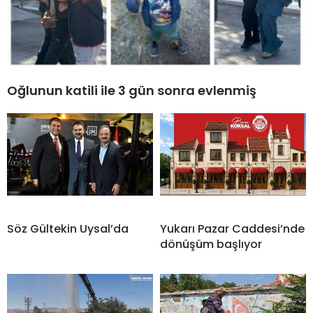
Oğlunun katili ile 3 gün sonra evlenmiş
Söz Gültekin Uysal’da
Yukarı Pazar Caddesi’nde
dönüşüm başlıyor