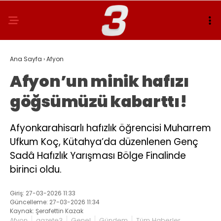
Ana Sayfa
›
Afyon
Afyon’un minik hafızı
göğsümüzü kabarttı!
Afyonkarahisarlı hafızlık öğrencisi Muharrem
Ufkum Koç, Kütahya’da düzenlenen Genç
Sadâ Hafızlık Yarışması Bölge Finalinde
birinci oldu.
Giriş: 27-03-2026 11:33
Güncelleme: 27-03-2026 11:34
Kaynak: Şerafettin Kazak
Afyon
gazete3
Genel
Gündem
Tüm Haberler