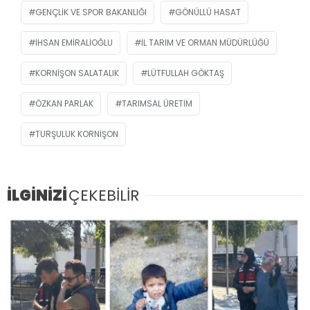
GENÇLIK VE SPOR BAKANLIĞI
GÖNÜLLÜ HASAT
İHSAN EMIRALIOĞLU
IL TARIM VE ORMAN MÜDÜRLÜĞÜ
KORNIŞON SALATALIK
LÜTFULLAH GÖKTAŞ
ÖZKAN PARLAK
TARIMSAL ÜRETIM
TURŞULUK KORNIŞON
İLGİNİZİ
ÇEKEBİLİR