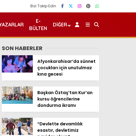
Bizi Takip Edin
E-
YAZARLAR
DIĞER
BÜLTEN
SON HABERLER
Afyonkarahisar’da sünnet
çocukları için unutulmaz
kına gecesi
Başkan Öztaş’tan Kur’an
kursu öğrencilerine
dondurma ikramı
“Devlette devamlılık
esastır, devletimiz