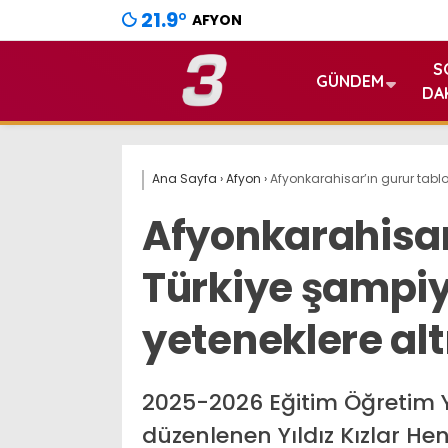
21.9
°
AFYON
S
GÜNDEM
DA
Ana Sayfa
›
Afyon
›
Afyonkarahisar’ın gurur tabl
Afyonkarahisar
Türkiye şampi
yeteneklere alt
2025-2026 Eğitim Öğretim Y
düzenlenen Yıldız Kızlar Hent