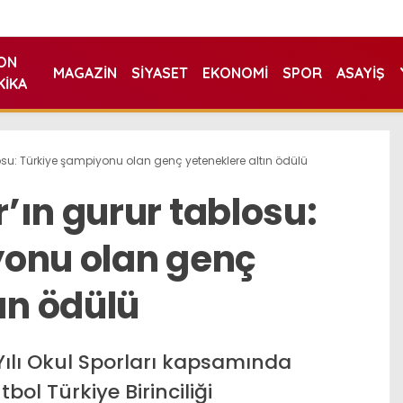
ON
MAGAZIN
SIYASET
EKONOMI
SPOR
ASAYIŞ
KIKA
osu: Türkiye şampiyonu olan genç yeteneklere altın ödülü
’ın gurur tablosu:
yonu olan genç
ın ödülü
ılı Okul Sporları kapsamında
bol Türkiye Birinciliği