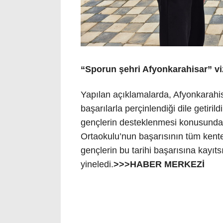
“Sporun şehri Afyonkarahisar” v
Yapılan açıklamalarda, Afyonkarahisa
başarılarla perçinlendiği dile getiril
gençlerin desteklenmesi konusundaki k
Ortaokulu’nun başarısının tüm kente m
gençlerin bu tarihi başarısına kayıt
yineledi.
>>>HABER MERKEZİ