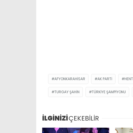
AFYONKARAHISAR
AK PARTI
HEN
TURGAY ŞAHIN
TÜRKIYE ŞAMPIYONU
İLGİNİZİ
ÇEKEBİLİR