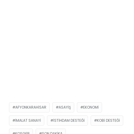
AFYONKARAHISAR
ASAYIŞ
EKONOMI
IMALAT SANAYI
ISTIHDAM DESTEĞI
KOBI DESTEĞI
KOSGEB
SON DAKIKA