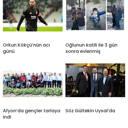
Orkun Kökçü’nün acı
Oğlunun katili ile 3 gün
günü
sonra evlenmiş
Afyon’da gençler tarlaya
Söz Gültekin Uysal’da
indi