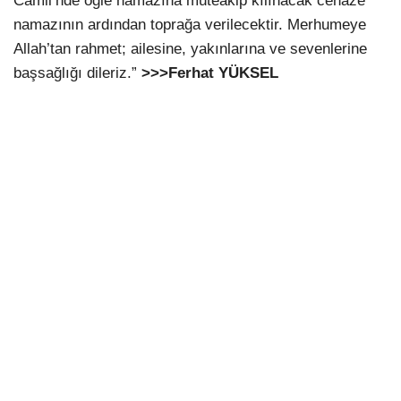
Camii’nde öğle namazına müteakip kılınacak cenaze
namazının ardından toprağa verilecektir. Merhumeye
Allah’tan rahmet; ailesine, yakınlarına ve sevenlerine
başsağlığı dileriz.”
>>>Ferhat YÜKSEL