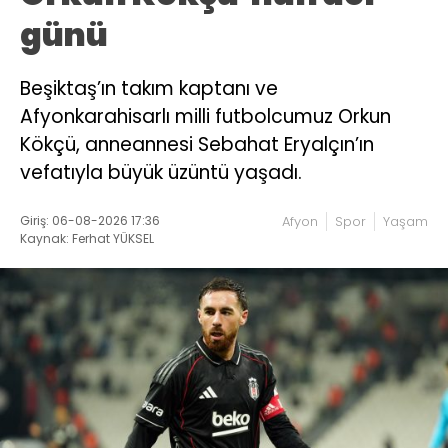
günü
Beşiktaş’ın takım kaptanı ve
Afyonkarahisarlı milli futbolcumuz Orkun
Kökçü, anneannesi Sebahat Eryalçın’ın
vefatıyla büyük üzüntü yaşadı.
Giriş: 06-08-2026 17:36
Afyon
Spor
Yaşam
Kaynak: Ferhat YÜKSEL