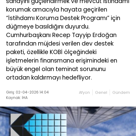
sanayini güçlendirmek ve mevcut istihdamı
korumak amacıyla hayata geçirilen
“İstihdamı Koruma Destek Programı” için
düğmeye basıldığını duyurdu.
Cumhurbaşkanı Recep Tayyip Erdoğan
tarafından müjdesi verilen dev destek
paketi, özellikle KOBİ ölçeğindeki
işletmelerin finansmana erişimindeki en
büyük engel olan teminat sorununu
ortadan kaldırmayı hedefliyor.
Giriş: 02-04-2026 14:04
Afyon
Genel
Gündem
Kaynak: İHA