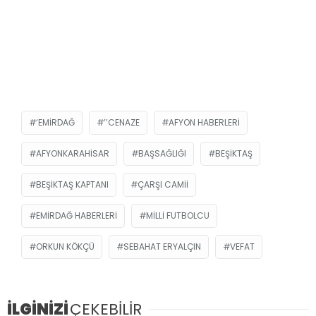
‘EMIRDAĞ
’’CENAZE
AFYON HABERLERI
AFYONKARAHISAR
BAŞSAĞLIĞI
BEŞIKTAŞ
BEŞIKTAŞ KAPTANI
ÇARŞI CAMII
EMIRDAĞ HABERLERI
MILLI FUTBOLCU
ORKUN KÖKÇÜ
SEBAHAT ERYALÇIN
VEFAT
İLGİNİZİ
ÇEKEBİLİR