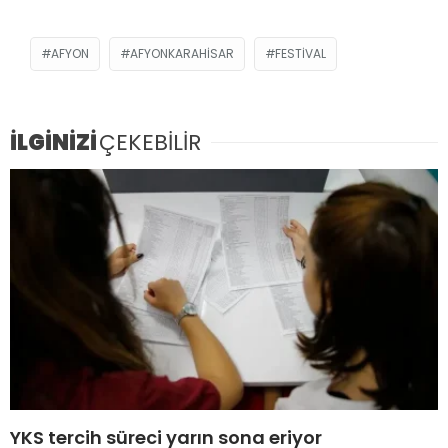
AFYON
AFYONKARAHISAR
FESTIVAL
İLGİNİZİ
ÇEKEBİLİR
YKS tercih süreci yarın sona eriyor