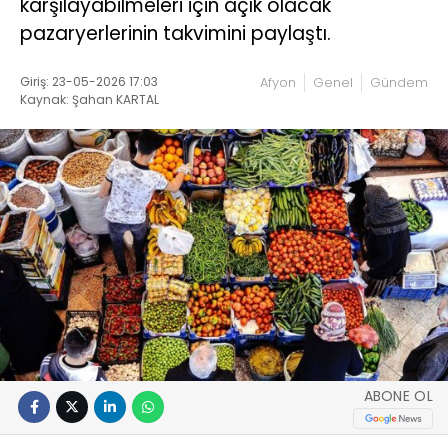
karşılayabilmeleri için açık olacak
pazaryerlerinin takvimini paylaştı.
Giriş: 23-05-2026 17:03
Afyon
Genel
Gündem
Kaynak: Şahan KARTAL
ABONE OL