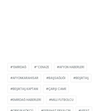
‘EMIRDAĞ
’’CENAZE
AFYON HABERLERI
AFYONKARAHISAR
BAŞSAĞLIĞI
BEŞIKTAŞ
BEŞIKTAŞ KAPTANI
ÇARŞI CAMII
EMIRDAĞ HABERLERI
MILLI FUTBOLCU
ORKUN KÖKÇÜ
SEBAHAT ERYALÇIN
VEFAT