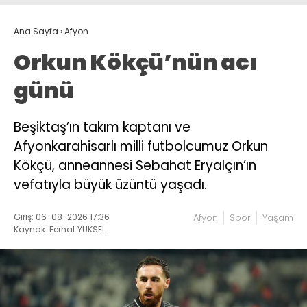
Ana Sayfa
›
Afyon
Orkun Kökçü’nün acı
günü
Beşiktaş’ın takım kaptanı ve
Afyonkarahisarlı milli futbolcumuz Orkun
Kökçü, anneannesi Sebahat Eryalçın’ın
vefatıyla büyük üzüntü yaşadı.
Giriş: 06-08-2026 17:36
Afyon
Spor
Yaşam
Kaynak: Ferhat YÜKSEL