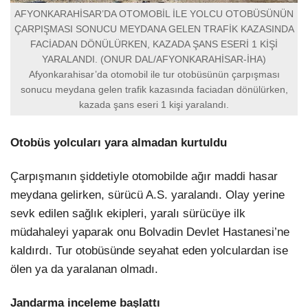
AFYONKARAHİSAR’DA OTOMOBİL İLE YOLCU OTOBÜSÜNÜN
ÇARPIŞMASI SONUCU MEYDANA GELEN TRAFİK KAZASINDA
FACİADAN DÖNÜLÜRKEN, KAZADA ŞANS ESERİ 1 KİŞİ
YARALANDI. (ONUR DAL/AFYONKARAHİSAR-İHA)
Afyonkarahisar’da otomobil ile tur otobüsünün çarpışması
sonucu meydana gelen trafik kazasında faciadan dönülürken,
kazada şans eseri 1 kişi yaralandı.
Otobüs yolcuları yara almadan kurtuldu
Çarpışmanın şiddetiyle otomobilde ağır maddi hasar
meydana gelirken, sürücü A.S. yaralandı. Olay yerine
sevk edilen sağlık ekipleri, yaralı sürücüye ilk
müdahaleyi yaparak onu Bolvadin Devlet Hastanesi’ne
kaldırdı. Tur otobüsünde seyahat eden yolculardan ise
ölen ya da yaralanan olmadı.
Jandarma inceleme başlattı