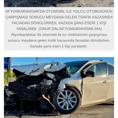
AFYONKARAHİSAR’DA OTOMOBİL İLE YOLCU OTOBÜSÜNÜN
ÇARPIŞMASI SONUCU MEYDANA GELEN TRAFİK KAZASINDA
FACİADAN DÖNÜLÜRKEN, KAZADA ŞANS ESERİ 1 KİŞİ
YARALANDI. (ONUR DAL/AFYONKARAHİSAR-İHA)
Afyonkarahisar’da otomobil ile tur otobüsünün çarpışması
sonucu meydana gelen trafik kazasında faciadan dönülürken,
kazada şans eseri 1 kişi yaralandı.