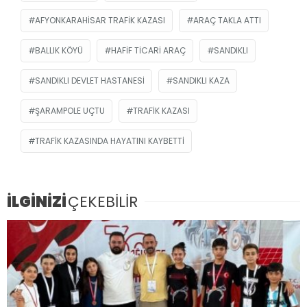
AFYONKARAHISAR TRAFIK KAZASI
ARAÇ TAKLA ATTI
BALLIK KÖYÜ
HAFIF TICARI ARAÇ
SANDIKLI
SANDIKLI DEVLET HASTANESI
SANDIKLI KAZA
ŞARAMPOLE UÇTU
TRAFIK KAZASI
TRAFIK KAZASINDA HAYATINI KAYBETTI
İLGİNİZİ
ÇEKEBİLİR