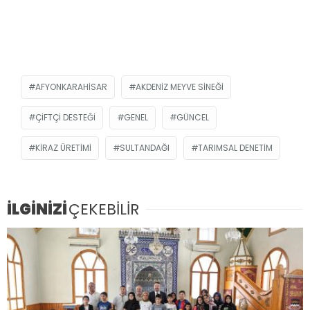
AFYONKARAHISAR
AKDENIZ MEYVE SINEĞI
ÇIFTÇI DESTEĞI
GENEL
GÜNCEL
KIRAZ ÜRETIMI
SULTANDAĞI
TARIMSAL DENETIM
İLGİNİZİ
ÇEKEBİLİR