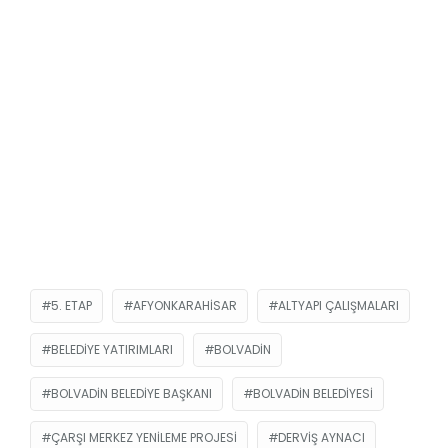
5. ETAP
AFYONKARAHISAR
ALTYAPI ÇALIŞMALARI
BELEDIYE YATIRIMLARI
BOLVADIN
BOLVADIN BELEDIYE BAŞKANI
BOLVADIN BELEDIYESI
ÇARŞI MERKEZ YENILEME PROJESI
DERVIŞ AYNACI