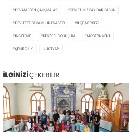
DEVAM EDEN ÇALIŞMALAR
DEVLETIMIZ PAYIDAR OLSUN
DEVLETTE DEVAMLILIK ESASTIR
İLÇE MERKEZI
INCELEME
KENTSEL DÖNÜŞÜM
MODERN KENT
ŞEHIRCILIK.
ÜSTYAPI
İLGİNİZİ
ÇEKEBİLİR