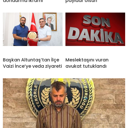
dondurma ikramı
payidar olsun”
Başkan Altuntaş’tan İlçe
Meslektaşını vuran
Vaizi İnce’ye veda ziyareti
avukat tutuklandı