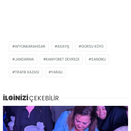
AFYONKARAHISAR
ASAYIŞ
GÜRSU KÖYÜ
JANDARMA
KAMYONET DEVRILDI
SANDIKLI
TRAFIK KAZASI
YARALI
İLGİNİZİ
ÇEKEBİLİR