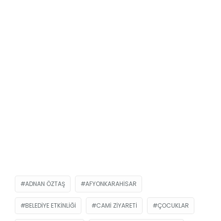
ADNAN ÖZTAŞ
AFYONKARAHISAR
BELEDIYE ETKINLIĞI
CAMI ZIYARETI
ÇOCUKLAR