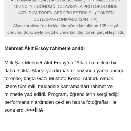
AFYONKARAHİSAR’DA İSTİKLAL MARŞI’NIN KABULÜNÜN
105’NCİ YIL DÖNÜMÜ DOLAYISIYLA PROTOKOLÜNDE
KATILDIĞI TÖREN GERÇEKLEŞTİRİLDİ. (GÖKTEN
CEYLAN/AFYONKARAHİSAR-İHA)
Afyonkarahisar’da İstiklal Marşı’nın kabulünün 105’nci yıl
dönümü dolayısıyla protokolünde katıldığı tören gerçekleştirildi.
Mehmet Âkif Ersoy rahmetle anıldı
Milli Şair Mehmet Âkif Ersoy’un “Allah bu millete bir
daha İstiklal Marşı yazdırmasın” sözünün yankılandığı
törende, başta Gazi Mustafa Kemal Atatürk olmak
üzere tüm milli mücadele kahramanları rahmet ve
minnetle yad edildi. Program, öğrencilerin sergilediği
performansın ardından çekilen hatıra fotoğrafları ile
sona erdi.
>>>İHA