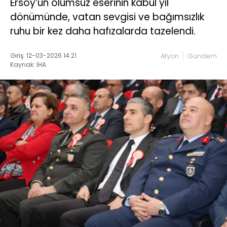
Ersoy’un ölümsüz eserinin kabul yıl
dönümünde, vatan sevgisi ve bağımsızlık
ruhu bir kez daha hafızalarda tazelendi.
Giriş: 12-03-2026 14:21
Afyon
Gündem
Kaynak: İHA