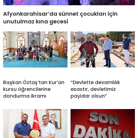
Afyonkarahisar’da sünnet çocukları için
unutulmaz kına gecesi
Başkan Öztaş’tan Kur’an
“Devlette devamlılık
kursu öğrencilerine
esastır, devletimiz
dondurma ikramı
payidar olsun”