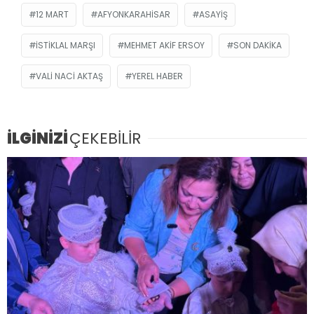
12 MART
AFYONKARAHISAR
ASAYIŞ
İSTIKLAL MARŞI
MEHMET AKIF ERSOY
SON DAKIKA
VALI NACI AKTAŞ
YEREL HABER
İLGİNİZİ
ÇEKEBİLİR