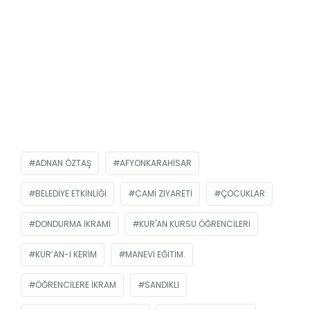
ADNAN ÖZTAŞ
AFYONKARAHISAR
BELEDIYE ETKINLIĞI
CAMI ZIYARETI
ÇOCUKLAR
DONDURMA IKRAMI
KUR'AN KURSU ÖĞRENCILERI
KUR’AN-I KERIM
MANEVI EĞITIM.
ÖĞRENCILERE IKRAM
SANDIKLI