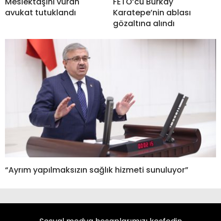
Meslektaşını vuran
FETÖ’cü Burkay
avukat tutuklandı
Karatepe’nin ablası
gözaltına alındı
“Ayrım yapılmaksızın sağlık hizmeti sunuluyor”