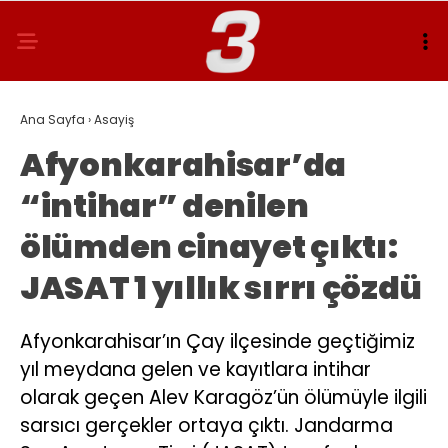
Ana Sayfa
›
Asayiş
Afyonkarahisar’da
“intihar” denilen
ölümden cinayet çıktı:
JASAT 1 yıllık sırrı çözdü
Afyonkarahisar’ın Çay ilçesinde geçtiğimiz
yıl meydana gelen ve kayıtlara intihar
olarak geçen Alev Karagöz’ün ölümüyle ilgili
sarsıcı gerçekler ortaya çıktı. Jandarma