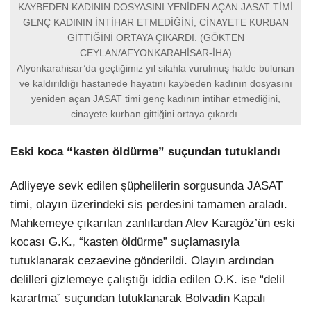
KAYBEDEN KADININ DOSYASINI YENİDEN AÇAN JASAT TİMİ
GENÇ KADININ İNTİHAR ETMEDİĞİNİ, CİNAYETE KURBAN
GİTTİĞİNİ ORTAYA ÇIKARDI. (GÖKTEN
CEYLAN/AFYONKARAHİSAR-İHA)
Afyonkarahisar’da geçtiğimiz yıl silahla vurulmuş halde bulunan
ve kaldırıldığı hastanede hayatını kaybeden kadının dosyasını
yeniden açan JASAT timi genç kadının intihar etmediğini,
cinayete kurban gittiğini ortaya çıkardı.
Eski koca “kasten öldürme” suçundan tutuklandı
Adliyeye sevk edilen şüphelilerin sorgusunda JASAT
timi, olayın üzerindeki sis perdesini tamamen araladı.
Mahkemeye çıkarılan zanlılardan Alev Karagöz’ün eski
kocası G.K., “kasten öldürme” suçlamasıyla
tutuklanarak cezaevine gönderildi. Olayın ardından
delilleri gizlemeye çalıştığı iddia edilen O.K. ise “delil
karartma” suçundan tutuklanarak Bolvadin Kapalı