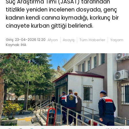
Suç Araştırma Timi (JASAT) tarafından
titizlikle yeniden incelenen dosyada, genç
kadının kendi canına kıymadığı, korkunç bir
cinayete kurban gittiği belirlendi.
Giriş: 23-04-2026 12:20
Afyon
Asayiş
Tüm Haberler
Yaşam
Kaynak: İHA