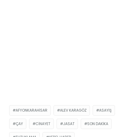
AFYONKARAHISAR
ALEV KARAGÖZ
ASAYIŞ
ÇAY
CINAYET
JASAT
SON DAKIKA