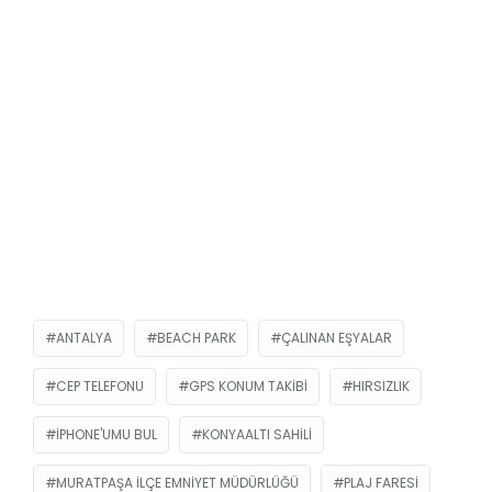
ANTALYA
BEACH PARK
ÇALINAN EŞYALAR
CEP TELEFONU
GPS KONUM TAKIBI
HIRSIZLIK
IPHONE'UMU BUL
KONYAALTI SAHILI
MURATPAŞA İLÇE EMNIYET MÜDÜRLÜĞÜ
PLAJ FARESI