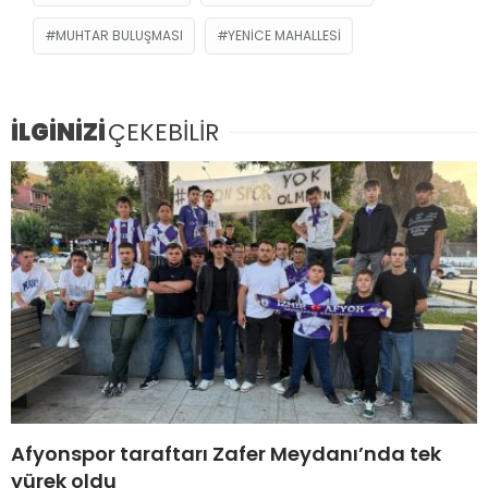
MUHTAR BULUŞMASI
YENICE MAHALLESI
İLGİNİZİ
ÇEKEBİLİR
Afyonspor taraftarı Zafer Meydanı’nda tek
yürek oldu