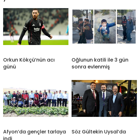
Orkun Kökçü’nün acı
Oğlunun katili ile 3 gün
günü
sonra evlenmiş
Afyon’da gençler tarlaya
Söz Gültekin Uysal’da
indi