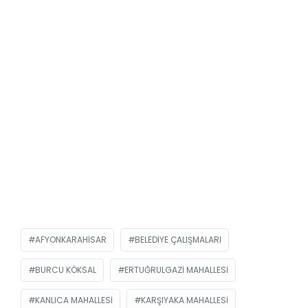
AFYONKARAHISAR
BELEDIYE ÇALIŞMALARI
BURCU KÖKSAL
ERTUĞRULGAZI MAHALLESI
KANLICA MAHALLESI
KARŞIYAKA MAHALLESI