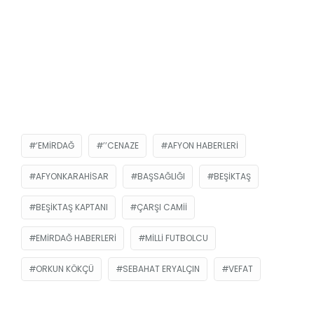
‘EMIRDAĞ
’’CENAZE
AFYON HABERLERI
AFYONKARAHISAR
BAŞSAĞLIĞI
BEŞIKTAŞ
BEŞIKTAŞ KAPTANI
ÇARŞI CAMII
EMIRDAĞ HABERLERI
MILLI FUTBOLCU
ORKUN KÖKÇÜ
SEBAHAT ERYALÇIN
VEFAT