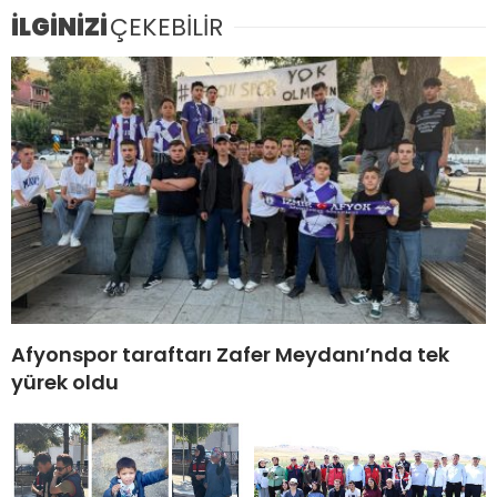
İLGİNİZİ
ÇEKEBİLİR
Afyonspor taraftarı Zafer Meydanı’nda tek
yürek oldu