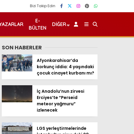
Bizi Takip Edin
E-
YAZARLAR
DIĞER
BÜLTEN
SON HABERLER
Afyonkarahisar’da
korkunç iddia: 4 yaşındaki
çocuk cinayet kurbanı mı?
İç Anadolu’nun zirvesi
Erciyes’te “Perseid
meteor yağmuru”
izlenecek
LGS yerleştirmelerinde