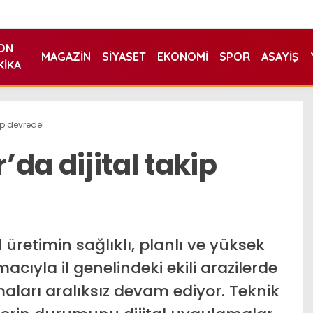
ON
MAGAZIN
SIYASET
EKONOMI
SPOR
ASAYIŞ
KIKA
ip devrede!
da dijital takip
üretimin sağlıklı, planlı ve yüksek
cıyla il genelindeki ekili arazilerde
aları aralıksız devam ediyor. Teknik