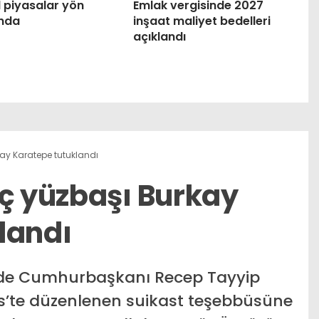
 piyasalar yön
Emlak vergisinde 2027
ında
inşaat maliyet bedelleri
açıklandı
kay Karatepe tutuklandı
aç yüzbaşı Burkay
landı
nde Cumhurbaşkanı Recep Tayyip
s’te düzenlenen suikast teşebbüsüne