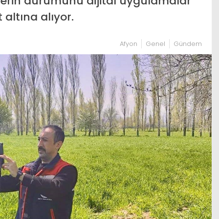
lerin durumunu dijital uygulamalar
 altına alıyor.
Afyon
Genel
Gündem