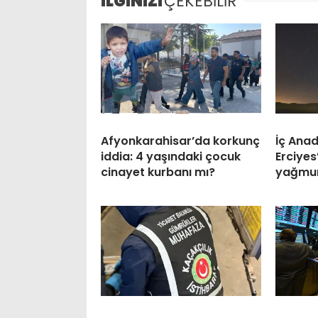
İLGİNİZİ
ÇEKEBİLİR
Afyonkarahisar’da korkunç
İç Anad
iddia: 4 yaşındaki çocuk
Erciyes
cinayet kurbanı mı?
yağmur