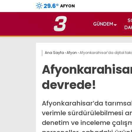
29.6
°
AFYON
S
GÜNDEM
DA
Ana Sayfa
›
Afyon
›
Afyonkarahisar’da dijital tak
Afyonkarahisar’
devrede!
Afyonkarahisar’da tarımsal 
verimle sürdürülebilmesi ama
denetim ve inceleme çalışm