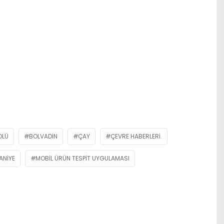
OLÜ
BOLVADIN
ÇAY
ÇEVRE HABERLERI.
ANIYE
MOBIL ÜRÜN TESPIT UYGULAMASI