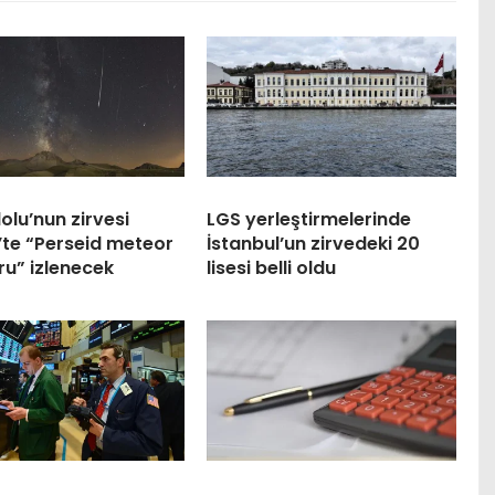
olu’nun zirvesi
LGS yerleştirmelerinde
’te “Perseid meteor
İstanbul’un zirvedeki 20
u” izlenecek
lisesi belli oldu