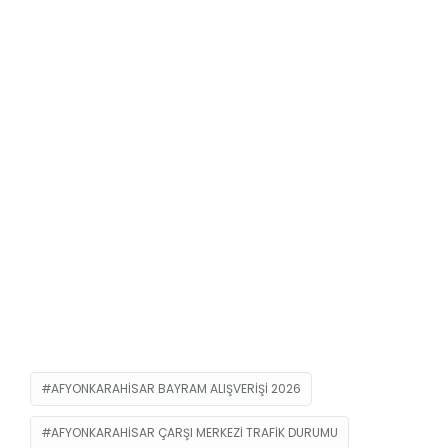
AFYONKARAHISAR BAYRAM ALIŞVERIŞI 2026
AFYONKARAHISAR ÇARŞI MERKEZI TRAFIK DURUMU