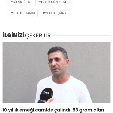
SÜRÜCÜLER
TRAFIK DÜZENLEMESI
TRAFIK UYARISI
YOL ÇALIŞMASI
İLGİNİZİ
ÇEKEBİLİR
10 yıllık emeği camide çalındı: 53 gram altın